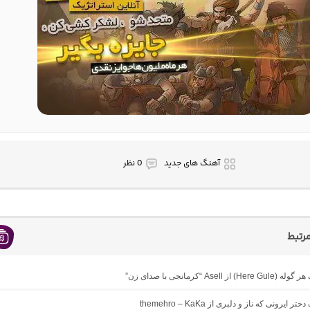
آهنگ های جدید
0 نظر
رتبط
 از Asell “کرمانجی با صدای زن”
ر ایرونی که ناز و دلبری از themehro – KaKa