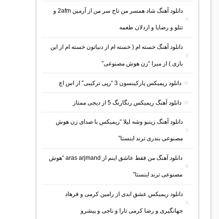
دانلود آهنگ شاد همسر من تاج سر من از آرمین 2afm و
تتلو و رضایا و اردلان طعمه
دانلود آهنگ خسته ام ( خسته ام از دنیاتون خسته ام از این
بازی ) از میرا “زن هوش مصنوعی”
دانلود ریمیکس پارکینسون 3 “رپی ترکیبی” از اس اچ
دانلود آهنگ ریمیکس رنگارنگ 5 از دیجی ممتاز
دانلود آهنگ زینبو وشه لیلا “ریمیکس با صدای زن هوش
مصنوعی بندری ترند اینستا”
دانلود آهنگ من فقط عاشق اینم از aras arjmand “هوش
مصنوعی ترند اینستا”
دانلود ریمیکس عشق ابدی از رامین کرمی و فرهاد
جهانگیری و رضا کرمی تارا و ناجی و پیشرو