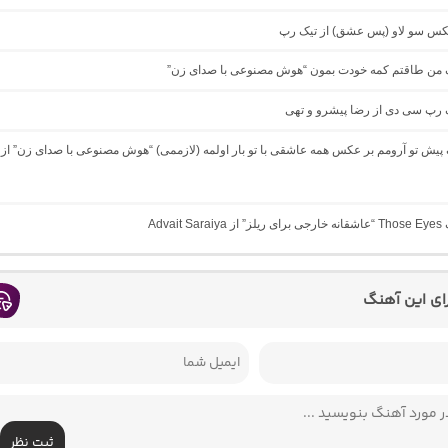
میکس سو لاو (پس عشق) از تیک رپ
نگ من طاقتم کمه خودت بمون “هوش مصنوعی با صدای زن”
گ رپ سی دی از رضا پیشرو و تهی
گ پیش تو آرومم بر عکس همه عاشقی با تو بار اولمه (لازممی) “هوش مصنوعی با صدای زن” از
Advait 
رای این آهنگ
ثبت نظر