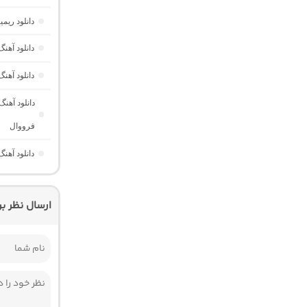
دانلود ری
دانلود آه
دانلود آهن
دانلود آهن
فرووال
دانلود آهنگ Those Eyes “عاشقانه خارجی برای ریلز” از Saraiya
ارسال نظر ب