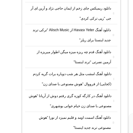
دانلود ریمیکس جای زخم از ایمان حاجی نژاد و آرین ای آر
جی “رپی ترکی کردی”
دانلود آهنگ Havası Yeter از Alisch Music “ترکی ترند
جدید اینستا برای ریلز”
دانلود آهنگ ﻗﺪم ﭼﻪ رﻳﺰه ﻣﻴﺰه ﻣﻴﮕﻦ اﻃﻮار ﻣﻴﺮﻳﺰه از
آرمین نصرتی “ترند اینستا”
دانلود آهنگ امشب مثل هر شب دوباره برات گریه کردم
(کجایی) از فرووال “هوش مصنوعی با صدای زن”
دانلود آهنگ در کارگه کوزه گری رفتم دوش از آریانا “هوش
مصنوعی با صدای زن خیام خوانی بوشهری”
دانلود آهنگ اسمت اومد و قلبم نمیزد از نورا “هوش
مصنوعی ترند جدید اینستا”