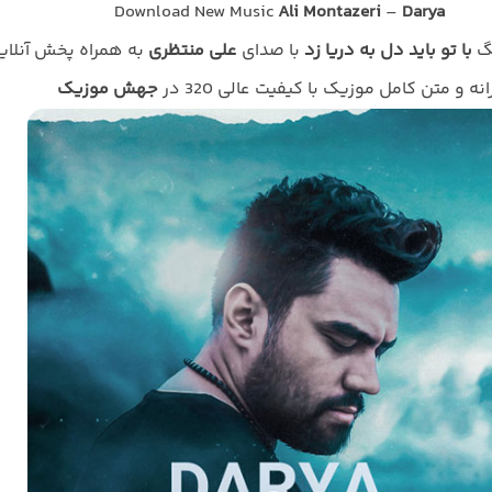
Download New Music
Ali Montazeri
–
Darya
نگ
با تو باید دل به دریا زد
با صدای
علی منتظری
به همراه پخش آنلای
انه و متن کامل موزیک با کیفیت عالی 320 در
جهش موزیک