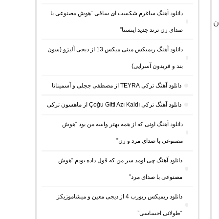
دانلود آهنگ ساغرم شکست ای ساقی “هوش مصنوعی با
ن
صدای زن ترند جدید اینستا”
دانلود آهنگ ریمیکس مینی میکس 13 از دیجی آلیزو (سون
بند و فریدون آسرایی)
دانلود آهنگ ترکی TEYRA از مصطفی ججلی و آسمیناتا
دانلود آهنگ ترکی Çoğu Gitti Azı Kaldı از ماهسون ترکی
دانلود آهنگ اونی که از همه بهتر واسه من بود “هوش
مصنوعی با صدای مرد و زن”
دانلود آهنگ چی اومد سر من که قول داده بودم “هوش
مصنوعی با صدای مرد”
دانلود ریمیکس ریورب 4 از دیجی معین و میشاموزیکز
“طولانی احساسی”