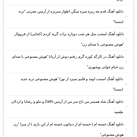
دانلود آهنگ ﻗﺪم ﭼﻪ رﻳﺰه ﻣﻴﺰه ﻣﻴﮕﻦ اﻃﻮار ﻣﻴﺮﻳﺰه از آرمین نصرتی “ترند
اینستا”
دانلود آهنگ امشب مثل هر شب دوباره برات گریه کردم (کجایی) از فرووال
“هوش مصنوعی با صدای زن”
دانلود آهنگ در کارگه کوزه گری رفتم دوش از آریانا “هوش مصنوعی با صدای
زن خیام خوانی بوشهری”
دانلود آهنگ اسمت اومد و قلبم نمیزد از نورا “هوش مصنوعی ترند جدید
اینستا”
دانلود آهنگ شاد همسر من تاج سر من از آرمین 2afm و تتلو و رضایا و اردلان
طعمه
دانلود آهنگ خسته ام ( خسته ام از دنیاتون خسته ام از این بازی ) از میرا “زن
هوش مصنوعی”