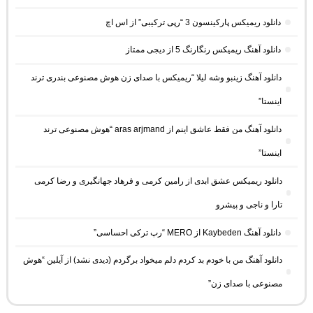
دانلود ریمیکس پارکینسون 3 “رپی ترکیبی” از اس اچ
دانلود آهنگ ریمیکس رنگارنگ 5 از دیجی ممتاز
دانلود آهنگ زینبو وشه لیلا “ریمیکس با صدای زن هوش مصنوعی بندری ترند
اینستا”
دانلود آهنگ من فقط عاشق اینم از aras arjmand “هوش مصنوعی ترند
اینستا”
دانلود ریمیکس عشق ابدی از رامین کرمی و فرهاد جهانگیری و رضا کرمی
تارا و ناجی و پیشرو
دانلود آهنگ Kaybeden از MERO “رپ ترکی احساسی”
دانلود آهنگ من با خودم بد کردم دلم میخواد برگردم (دیدی نشد) از آیلین “هوش
مصنوعی با صدای زن”