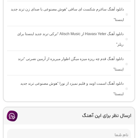
دانلود آهنگ ساغرم شکست ای ساقی “هوش مصنوعی با صدای زن ترند جدید
اینستا”
دانلود آهنگ Havası Yeter از Alisch Music “ترکی ترند جدید اینستا برای
ریلز”
دانلود آهنگ ﻗﺪم ﭼﻪ رﻳﺰه ﻣﻴﺰه ﻣﻴﮕﻦ اﻃﻮار ﻣﻴﺮﻳﺰه از آرمین نصرتی “ترند
اینستا”
دانلود آهنگ اسمت اومد و قلبم نمیزد از نورا “هوش مصنوعی ترند جدید
اینستا”
ارسال نظر برای این آهنگ