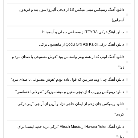
دانلود آهنگ ریمیکس مینی میکس 13 از دیجی آلیزو (سون بند و فریدون
آسرایی)
دانلود آهنگ ترکی TEYRA از مصطفی ججلی و آسمیناتا
دانلود آهنگ ترکی Çoğu Gitti Azı Kaldı از ماهسون ترکی
دانلود آهنگ اونی که از همه بهتر واسه من بود “هوش مصنوعی با صدای مرد و
زن”
دانلود آهنگ چی اومد سر من که قول داده بودم “هوش مصنوعی با صدای مرد”
دانلود ریمیکس ریورب 4 از دیجی معین و میشاموزیکز “طولانی احساسی”
دانلود ریمیکس جای زخم از ایمان حاجی نژاد و آرین ای آر جی “رپی ترکی
کردی”
دانلود آهنگ Havası Yeter از Alisch Music “ترکی ترند جدید اینستا برای
ریلز”