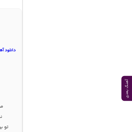
دانلود آ
آهنگ بعدی
من
نم
تو ب