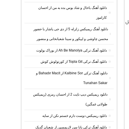
دانلود آهنگ باحال و شاد بوس بده به من از احسان
کاراموز
ل
دانلود آهنگ ریمیکس زلزله 5 از دی جی یاشار با حضور
محسن چاوشی و اپیکور و سینا شعبانخانی و منصور
دانلود آهنگ ترکی Ah Be Manolya از بوراک بولوت
دانلود آهنگ ترکی Topla Git از کورتولوش کوش
دانلود آهنگ ترکی Kalbine Sor از Bahadır Macit و
Tunahan Sakar
دانلود ریمیکس دیپ نایت 2 از احسان رمزی (ریمیکس
طولانی غمگین)
دانلود ریمیکس دوست دارم خستم نکن از سایه
دانلود آهنگ ترکی بانا سن لازیمسین از شعبان گدیک