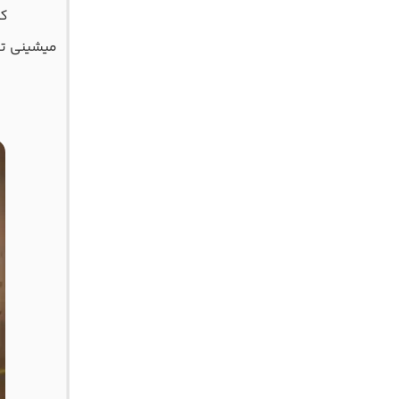
کن
میشینی تو