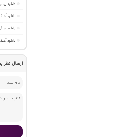
دانلود ریمیکس چیل نایت 5 
دانلود آهنگ تاکسیک 5 “ریمیکس احساسی” از دیجی ام
دانلود آهنگ نیمه شب 4 “ریمیکس ط
دانلود آهنگ دژم 3 “ریمیکس غمگ
ارسال نظر ب