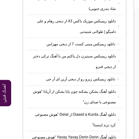
شاد بندری جنوبی)
دانلود ریمیکس موزیک باکس 43 از دیجی رهام و علی
دامیگو | طولانی شنیدنی
دانلود ریمیکس مینی کست 7 از دیجی مهراس
دانلود ریمیکس سیتیزن دل پاکتم من با آهنگ ترکی دختر
از دیجی فنزو
دانلود ریمیکس زیرو رو از دیجی آرین ای آر جی
آهنگ قبلی
دانلود آهنگ بشکن بشکنه جون بابا بشکن از آریانا “هوش
مصنوعی با صدای زن”
دانلود آهنگ Dawet a Kurda از Delal “هوش مصنوعی
کرد ترند اینستا”
دانلود آهنگ Yavaş Yavaş Derin Derin “هوش مصنوعی