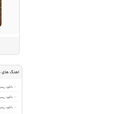
اهنگ های دی
دانلود ریمیکس موزیک باکس 
دانلود ریمیکس AM Beat 15 “پادکست طولانی ترکیبی خفن”
دانلود ریمیکس مینی نایت 