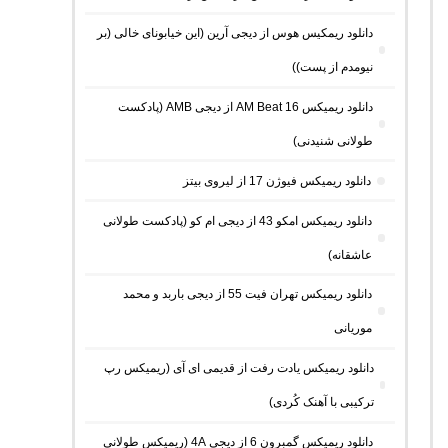
دانلود ریمکیس هوس از دیجی آرین (این خیابونای خالی (بر
نیومدم از پست))
دانلود ریمیکس AM Beat 16 از دیجی AMB (پادکست
طولانی شنیدنی)
دانلود ریمیکس فیوژن 17 از لیروی بیتز
دانلود ریمیکس امکو 43 از دیجی ام کو (پادکست طولانی
عاشقانه)
دانلود ریمیکس تهران فیت 55 از دیجی باربد و محمد
موریانی
دانلود ریمیکس یادت رفت از قدیمی ای آی (ریمیکس رپ
ترکیبی با آهنک کُردی)
دانلود ریمیکس گمبرون 6 از دیجی 4A (ریمیکس طولانی