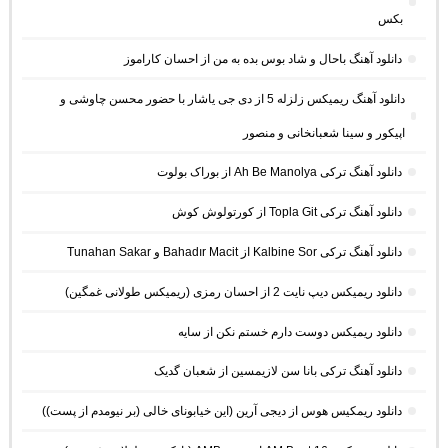
بکس
دانلود آهنگ باحال و شاد بوس بده به من از احسان کاراموز
دانلود آهنگ ریمیکس زلزله 5 از دی جی یاشار با حضور محسن چاوشی و
اپیکور و سینا شعبانخانی و منصور
دانلود آهنگ ترکی Ah Be Manolya از بوراک بولوت
دانلود آهنگ ترکی Topla Git از کورتولوش کوش
دانلود آهنگ ترکی Kalbine Sor از Bahadır Macit و Tunahan Sakar
دانلود ریمیکس دیپ نایت 2 از احسان رمزی (ریمیکس طولانی غمگین)
دانلود ریمیکس دوست دارم خستم نکن از سایه
دانلود آهنگ ترکی بانا سن لازیمسین از شعبان گدیک
دانلود ریمکیس هوس از دیجی آرین (این خیابونای خالی (بر نیومدم از پست))