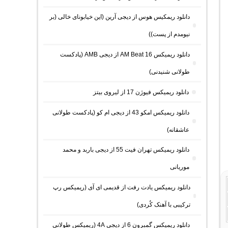
دانلود ریمکیس هوس از دیجی آرین (این خیابونای خالی (بر
نیومدم از پست))
دانلود ریمیکس AM Beat 16 از دیجی AMB (پادکست
طولانی شنیدنی)
دانلود ریمیکس فیوژن 17 از لیروی بیتز
دانلود ریمیکس امکو 43 از دیجی ام کو (پادکست طولانی
عاشقانه)
دانلود ریمیکس تهران فیت 55 از دیجی باربد و محمد
موریانی
دانلود ریمیکس یادت رفت از قدیمی ای آی (ریمیکس رپ
ترکیبی با آهنک کُردی)
دانلود ریمیکس گمبرون 6 از دیجی 4A (ریمیکس طولانی