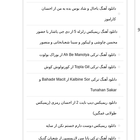
دانلود آهنگ باحال و شاد بوس بده به من از احسان
کاراموز
ه و متن کامل موزیک با کیفیت اصلی 320 و
دانلود آهنگ ریمیکس زلزله 5 از دی جی یاشار با حضور
محسن چاوشی و اپیکور و سینا شعبانخانی و منصور
دانلود آهنگ ترکی Ah Be Manolya از بوراک بولوت
دانلود آهنگ ترکی Topla Git از کورتولوش کوش
دانلود آهنگ ترکی Kalbine Sor از Bahadır Macit و
Tunahan Sakar
دانلود ریمیکس دیپ نایت 2 از احسان رمزی (ریمیکس
طولانی غمگین)
دانلود ریمیکس دوست دارم خستم نکن از سایه
دانلود آهنگ ترکی بانا سن لازیمسین از شعبان گدیک