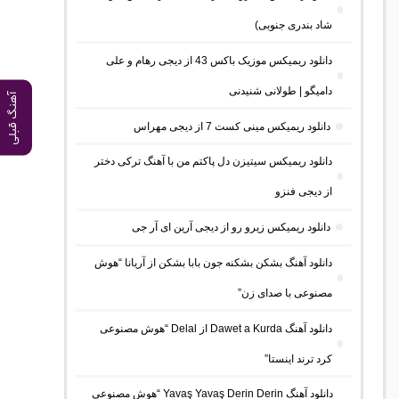
شاد بندری جنوبی)
دانلود ریمیکس موزیک باکس 43 از دیجی رهام و علی
دامیگو | طولانی شنیدنی
آهنگ قبلی
دانلود ریمیکس مینی کست 7 از دیجی مهراس
دانلود ریمیکس سیتیزن دل پاکتم من با آهنگ ترکی دختر
از دیجی فنزو
دانلود ریمیکس زیرو رو از دیجی آرین ای آر جی
دانلود آهنگ بشکن بشکنه جون بابا بشکن از آریانا “هوش
مصنوعی با صدای زن”
دانلود آهنگ Dawet a Kurda از Delal “هوش مصنوعی
کرد ترند اینستا”
دانلود آهنگ Yavaş Yavaş Derin Derin “هوش مصنوعی