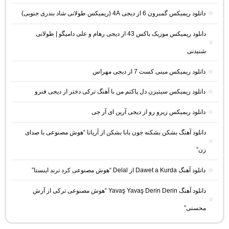
دانلود ریمیکس گمبرون 6 از دیجی 4A (ریمیکس طولانی شاد بندری جنوبی)
دانلود ریمیکس موزیک باکس 43 از دیجی رهام و علی دامیگو | طولانی
شنیدنی
دانلود ریمیکس مینی کست 7 از دیجی مهراس
دانلود ریمیکس سیتیزن دل پاکتم من با آهنگ ترکی دختر از دیجی فنزو
دانلود ریمیکس زیرو رو از دیجی آرین ای آر جی
دانلود آهنگ بشکن بشکنه جون بابا بشکن از آریانا “هوش مصنوعی با صدای
زن”
دانلود آهنگ Dawet a Kurda از Delal “هوش مصنوعی کرد ترند اینستا”
دانلود آهنگ Yavaş Yavaş Derin Derin “هوش مصنوعی ترکی از آرش
محسنی”