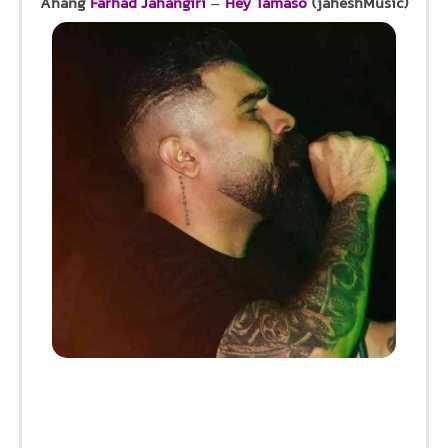
Ahang
Farhad Jahangiri
–
Hey Tamaso
(jaheshMusic)