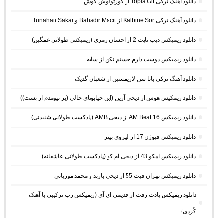
دانلود آهنگ ترکی Topla Git از کورتولوش کوش
دانلود آهنگ ترکی Kalbine Sor از Bahadır Macit و Tunahan Sakar
دانلود ریمیکس دیپ نایت 2 از احسان رمزی (ریمیکس طولانی غمگین)
دانلود ریمیکس دوست دارم خستم نکن از سایه
دانلود آهنگ ترکی بانا سن لازیمسین از شعبان گدیک
دانلود ریمکیس هوس از دیجی آرین (این خیابونای خالی (بر نیومدم از پست))
دانلود ریمیکس AM Beat 16 از دیجی AMB (پادکست طولانی شنیدنی)
دانلود ریمیکس فیوژن 17 از لیروی بیتز
دانلود ریمیکس امکو 43 از دیجی ام کو (پادکست طولانی عاشقانه)
دانلود ریمیکس تهران فیت 55 از دیجی باربد و محمد موریانی
دانلود ریمیکس یادت رفت از قدیمی ای آی (ریمیکس رپ ترکیبی با آهنک
کُردی)