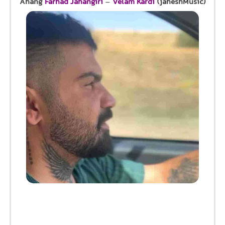
Ahang
Farhad Jahangiri
–
Velam Kardi
(jaheshMusic)