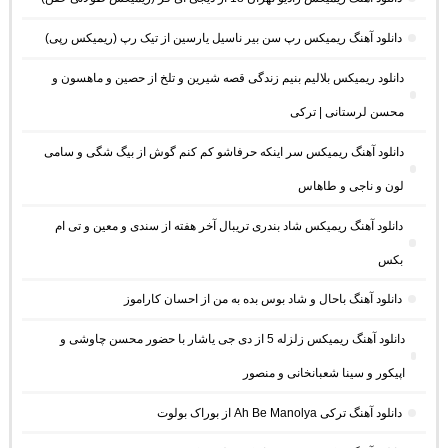
دانلود آهنگ ریمیکس رپ سن بیر ناسیل یارسین از تیک رپ (ریمیکس رپی)
دانلود ریمیکس بلالیم بنیم زندگی قصه شیرین و تلخ از حصین و ماهسون و
محسن لرستانی | ترکی
دانلود آهنگ ریمیکس سر اینکه حرفاشو کم کنم گوش از بیگ شگی و سامی
لون و ناجی و طاهاس
دانلود آهنگ ریمیکس شاد بندری تریبال آخر هفته از سندی و معین و تی ام
بکس
دانلود آهنگ باحال و شاد بوس بده به من از احسان کاراموز
دانلود آهنگ ریمیکس زلزله 5 از دی جی یاشار با حضور محسن چاوشی و
اپیکور و سینا شعبانخانی و منصور
دانلود آهنگ ترکی Ah Be Manolya از بوراک بولوت