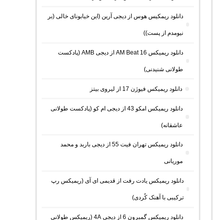
دانلود ریمکیس هوس از دیجی آرین (این خیابونای خالی (بر
نیومدم از پست))
دانلود ریمیکس AM Beat 16 از دیجی AMB (پادکست
طولانی شنیدنی)
دانلود ریمیکس فیوژن 17 از لیروی بیتز
دانلود ریمیکس امکو 43 از دیجی ام کو (پادکست طولانی
عاشقانه)
دانلود ریمیکس تهران فیت 55 از دیجی باربد و محمد
موریانی
دانلود ریمیکس یادت رفت از قدیمی ای آی (ریمیکس رپ
ترکیبی با آهنک کُردی)
دانلود ریمیکس گمبرون 6 از دیجی 4A (ریمیکس طولانی