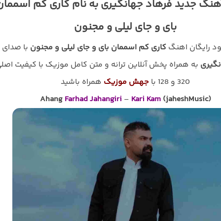
آهنگ جدید فرهاد جهانگیری به نام کاری کم اسممان
بای و جای لیلی و مجنون
لود رایگان اهنگ
کاری کم اسممان بای و جای لیلی و مجنون
با صدای
نگیری
به همراه پخش آنلاین ترانه و متن کامل موزیک با کیفیت اصل
320 و 128 با
جهش موزیک
همراه باشید
Ahang
Farhad Jahangiri
–
Kari Kam
(jaheshMusic)