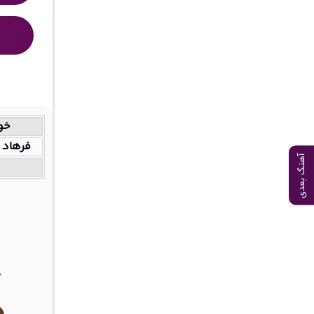
خو
فرهاد 
آهنگ بعدی
د