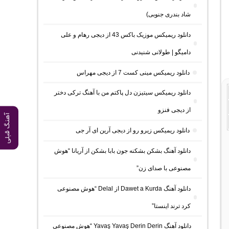
شاد بندری جنوبی)
دانلود ریمیکس موزیک باکس 43 از دیجی رهام و علی
دامیگو | طولانی شنیدنی
دانلود ریمیکس مینی کست 7 از دیجی مهراس
دانلود ریمیکس سیتیزن دل پاکتم من با آهنگ ترکی دختر
از دیجی فنزو
آهنگ قبلی
دانلود ریمیکس زیرو رو از دیجی آرین ای آر جی
دانلود آهنگ بشکن بشکنه جون بابا بشکن از آریانا “هوش
مصنوعی با صدای زن”
دانلود آهنگ Dawet a Kurda از Delal “هوش مصنوعی
کرد ترند اینستا”
دانلود آهنگ Yavaş Yavaş Derin Derin “هوش مصنوعی