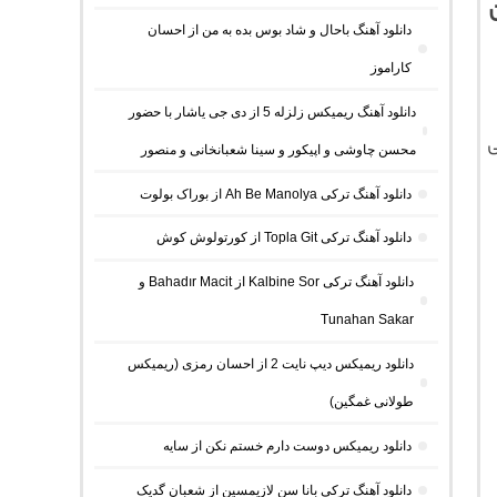
دانلود آهنگ باحال و شاد بوس بده به من از احسان
کاراموز
دانلود آهنگ ریمیکس زلزله 5 از دی جی یاشار با حضور
ی
محسن چاوشی و اپیکور و سینا شعبانخانی و منصور
دانلود آهنگ ترکی Ah Be Manolya از بوراک بولوت
دانلود آهنگ ترکی Topla Git از کورتولوش کوش
دانلود آهنگ ترکی Kalbine Sor از Bahadır Macit و
Tunahan Sakar
دانلود ریمیکس دیپ نایت 2 از احسان رمزی (ریمیکس
طولانی غمگین)
دانلود ریمیکس دوست دارم خستم نکن از سایه
دانلود آهنگ ترکی بانا سن لازیمسین از شعبان گدیک