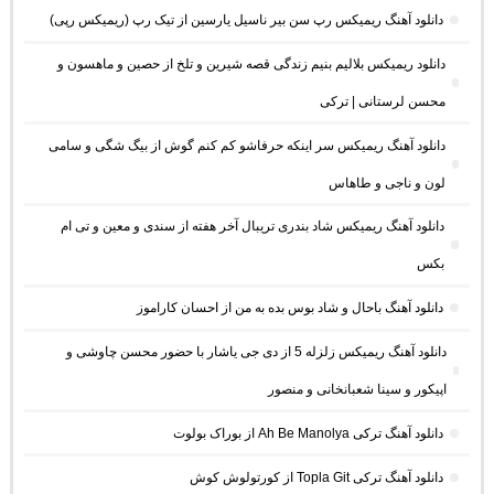
دانلود آهنگ ریمیکس رپ سن بیر ناسیل یارسین از تیک رپ (ریمیکس رپی)
دانلود ریمیکس بلالیم بنیم زندگی قصه شیرین و تلخ از حصین و ماهسون و
محسن لرستانی | ترکی
دانلود آهنگ ریمیکس سر اینکه حرفاشو کم کنم گوش از بیگ شگی و سامی
لون و ناجی و طاهاس
دانلود آهنگ ریمیکس شاد بندری تریبال آخر هفته از سندی و معین و تی ام
بکس
دانلود آهنگ باحال و شاد بوس بده به من از احسان کاراموز
دانلود آهنگ ریمیکس زلزله 5 از دی جی یاشار با حضور محسن چاوشی و
اپیکور و سینا شعبانخانی و منصور
دانلود آهنگ ترکی Ah Be Manolya از بوراک بولوت
دانلود آهنگ ترکی Topla Git از کورتولوش کوش