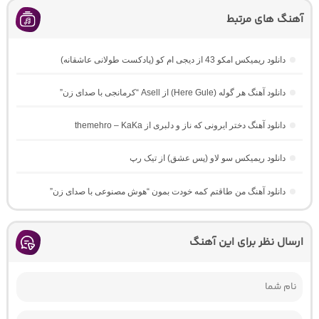
آهنگ های مرتبط
دانلود ریمیکس امکو 43 از دیجی ام کو (پادکست طولانی عاشقانه)
دانلود آهنگ هر گوله (Here Gule) از Asell “کرمانجی با صدای زن”
دانلود آهنگ دختر ایرونی که ناز و دلبری از themehro – KaKa
دانلود ریمیکس سو لاو (پس عشق) از تیک رپ
دانلود آهنگ من طاقتم کمه خودت بمون “هوش مصنوعی با صدای زن”
ارسال نظر برای این آهنگ