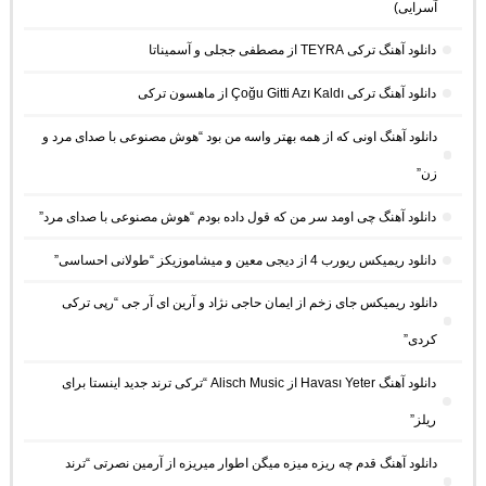
آسرایی)
دانلود آهنگ ترکی TEYRA از مصطفی ججلی و آسمیناتا
دانلود آهنگ ترکی Çoğu Gitti Azı Kaldı از ماهسون ترکی
دانلود آهنگ اونی که از همه بهتر واسه من بود “هوش مصنوعی با صدای مرد و
زن”
دانلود آهنگ چی اومد سر من که قول داده بودم “هوش مصنوعی با صدای مرد”
دانلود ریمیکس ریورب 4 از دیجی معین و میشاموزیکز “طولانی احساسی”
دانلود ریمیکس جای زخم از ایمان حاجی نژاد و آرین ای آر جی “رپی ترکی
کردی”
دانلود آهنگ Havası Yeter از Alisch Music “ترکی ترند جدید اینستا برای
ریلز”
دانلود آهنگ ﻗﺪم ﭼﻪ رﻳﺰه ﻣﻴﺰه ﻣﻴﮕﻦ اﻃﻮار ﻣﻴﺮﻳﺰه از آرمین نصرتی “ترند