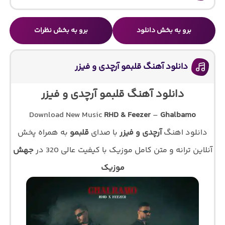
برو به بخش دانلود
برو به بخش نظرات
دانلود آهنگ قلبمو آرچدی و فیزر
دانلود آهنگ قلبمو آرچدی و فیزر
Download New Music
RHD & Feezer
–
Ghalbamo
دانلود اهنگ
آرچدی و فیزر
با صدای
قلبمو
به همراه پخش
آنلاین ترانه و متن کامل موزیک با کیفیت عالی 320 در
جهش
موزیک