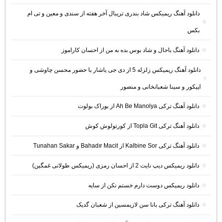
دانلود آهنگ ریمیکس شاد بندری تریبال آخر هفته از سندی و معین و تی ام
بکس
دانلود آهنگ باحال و شاد بوس بده به من از احسان کاراموز
دانلود آهنگ ریمیکس زلزله 5 از دی جی یاشار با حضور محسن چاوشی و
اپیکور و سینا شعبانخانی و منصور
دانلود آهنگ ترکی Ah Be Manolya از بوراک بولوت
دانلود آهنگ ترکی Topla Git از کورتولوش کوش
دانلود آهنگ ترکی Kalbine Sor از Bahadır Macit و Tunahan Sakar
دانلود ریمیکس دیپ نایت 2 از احسان رمزی (ریمیکس طولانی غمگین)
دانلود ریمیکس دوست دارم خستم نکن از سایه
دانلود آهنگ ترکی بانا سن لازیمسین از شعبان گدیک