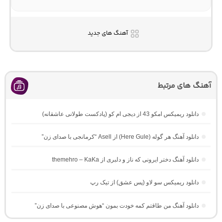
آهنگ های جدید
آهنگ های مرتبط
دانلود ریمیکس امکو 43 از دیجی ام کو (پادکست طولانی عاشقانه)
دانلود آهنگ هر گوله (Here Gule) از Asell “کرمانجی با صدای زن”
دانلود آهنگ دختر ایرونی که ناز و دلبری از themehro – KaKa
دانلود ریمیکس سو لاو (پس عشق) از تیک رپ
دانلود آهنگ من طاقتم کمه خودت بمون “هوش مصنوعی با صدای زن”