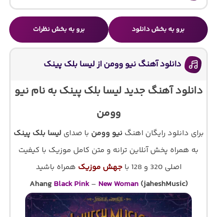
برو به بخش دانلود
برو به بخش نظرات
دانلود آهنگ نیو وومن از لیسا بلک پینک
دانلود آهنگ جدید لیسا بلک پینک به نام نیو
وومن
برای دانلود رایگان اهنگ
نیو وومن
با صدای
لیسا بلک پینک
به همراه پخش آنلاین ترانه و متن کامل موزیک با کیفیت
اصلی 320 و 128 با
جهش موزیک
همراه باشید
Ahang
Black Pink
–
New Woman
(jaheshMusic)