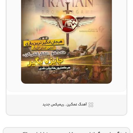
آهنگ غمگین , ریمیکس جدید