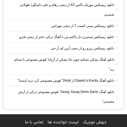
دانلود ریمیکس موزیک باکس 43 از دیجی رهام و علی دامیگو | طولانی
شنیدنی
دانلود ریمیکس مینی کست 7 از دیجی مهراس
دانلود ریمیکس سیتیزن دل پاکتم من با آهنگ ترکی دختر از دیجی فنزو
دانلود ریمیکس زیرو رو از دیجی آرین ای آر جی
دانلود آهنگ بشکن بشکنه جون بابا بشکن از آریانا “هوش مصنوعی با صدای
زن”
دانلود آهنگ Dawet a Kurda از Delal “هوش مصنوعی کرد ترند اینستا”
دانلود آهنگ Yavaş Yavaş Derin Derin “هوش مصنوعی ترکی از آرش
محسنی”
جهش موزیک
لیست خواننده ها
تماس با ما