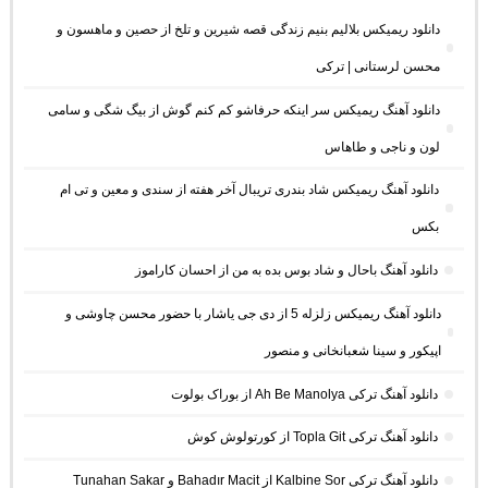
دانلود ریمیکس بلالیم بنیم زندگی قصه شیرین و تلخ از حصین و ماهسون و
محسن لرستانی | ترکی
دانلود آهنگ ریمیکس سر اینکه حرفاشو کم کنم گوش از بیگ شگی و سامی
لون و ناجی و طاهاس
دانلود آهنگ ریمیکس شاد بندری تریبال آخر هفته از سندی و معین و تی ام
بکس
دانلود آهنگ باحال و شاد بوس بده به من از احسان کاراموز
دانلود آهنگ ریمیکس زلزله 5 از دی جی یاشار با حضور محسن چاوشی و
اپیکور و سینا شعبانخانی و منصور
دانلود آهنگ ترکی Ah Be Manolya از بوراک بولوت
دانلود آهنگ ترکی Topla Git از کورتولوش کوش
دانلود آهنگ ترکی Kalbine Sor از Bahadır Macit و Tunahan Sakar