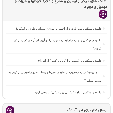
اهنگ های دیگر از ایسین و شایع و مجید خراطها و مرژاک و
مهدیار و مهیاد
دانلود ریمیکس دیپ نایت 2 از احسان رمزی (ریمیکس طولانی غمگین)
دانلود ریمیکس جای زخم از ایمان حاجی نژاد و آرین ای آر جی “رپی ترکی
کردی”
دانلود ریمیکس پارکینسون 3 “رپی ترکیبی” از اس اچ
دانلود ریمیکس زخم غروب از شایع و سورنا و رضا پیشرو و امیر ریبار “رپی به
شدت غمگین”
دانلود ریمیکس بیراهه “ترکیبی رپی ترکی” از دیجی آرین
ارسال نظر برای این آهنگ