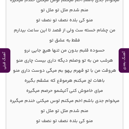
ﻣﻴﺨﻮام ﺟﺪی ﺑﺎﺷﻢ اﺧﻢ ﻣﻴﻜﻨﻢ ﻟﻮس ﻣﻴﻜﻨﻰ ﺧﻨﺪم ﻣﻴﮕﻴﺮه
ﻣﻨﻢ ﺷﺪم ﻣﺜﻞ ﺗﻮ ﻣﺜﻞ ﺗﻮ
ﻣﻨﻮ ﻛﻰ ﺑﻠﺪه ﻧﺼﻒ ﺗﻮ ﻧﺼﻒ ﺗﻮ
ﻣﻦ ﭼﺸﺎم ﺧﺴﺘﻪ ﺳﺖ وﻟﻰ از ﻗﺼﺪ ﺗﺎ اﻳﻦ ﺳﺎﻋﺖ ﺑﻴﺪارم
ﻓﻘﻄ ﺑﻪ ﻋﺸﻖ ﺗﻮ
ﺣﺴﻮده ﻗﻠﺒﻢ ﺑﺪون ﻣﻦ ﺗﻨﻬﺎ ﻫﻴﭻ ﺟﺎﻳﻰ ﻧﺮو
آهنگ بعدی
آهنگ قبلی
ﻫﺮﺷﺐ ﻣﻦ ﺑﻪ ﺗﻮ وﺻﻠﻢ دﻳﮕﻪ داری ﺑﻴﺴﺖ ﭼﺎری ﻣﻨﻮ
ﻫﺮوﻗﺖ ﻣﻦ ﺑﺎ ﺗﻮ ﻗﻬﺮم ﻳﻬﻮ ﺑﻢ ﻣﻴﮕﻰ دوﺳﺖ داری ﻣﻨﻮ
ﺑﺎﻫﺎت ﻟﺞ ﻣﻴﻜﻨﻢ ﻫﺮﻣﻮﻗع ﻛﻪ ﻋﺸﻘﻢ ﺑﮕﻴﺮه
ﻣﻴﺎی ﺧﺎﻣﻮش ﻛﻨﻰ آﺗﻴﺸﻤﻮ ﺣﺮﺻﻢ ﻣﻴﮕﻴﺮه
ﻣﻴﺨﻮام ﺟﺪی ﺑﺎﺷﻢ اﺧﻢ ﻣﻴﻜﻨﻢ ﻟﻮس ﻣﻴﻜﻨﻰ ﺧﻨﺪم ﻣﻴﮕﻴﺮه
ﻣﻨﻢ ﺷﺪم ﻣﺜﻞ ﺗﻮ ﻣﺜﻞ ﺗﻮ
ﻣﻨﻮ ﻛﻰ ﺑﻠﺪه ﻧﺼﻒ ﺗﻮ ﻧﺼﻒ ﺗﻮ