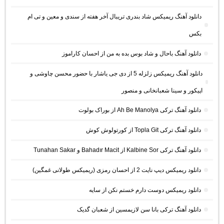
دانلود آهنگ ریمیکس شاد بندری تریبال آخر هفته از سندی و معین و تی ام
بکس
دانلود آهنگ باحال و شاد بوس بده به من از احسان کاراموز
دانلود آهنگ ریمیکس زلزله 5 از دی جی یاشار با حضور محسن چاوشی و
اپیکور و سینا شعبانخانی و منصور
دانلود آهنگ ترکی Ah Be Manolya از بوراک بولوت
دانلود آهنگ ترکی Topla Git از کورتولوش کوش
دانلود آهنگ ترکی Kalbine Sor از Bahadır Macit و Tunahan Sakar
دانلود ریمیکس دیپ نایت 2 از احسان رمزی (ریمیکس طولانی غمگین)
دانلود ریمیکس دوست دارم خستم نکن از سایه
دانلود آهنگ ترکی بانا سن لازیمسین از شعبان گدیک