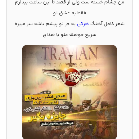
ﻣﻦ ﭼﺸﺎم ﺧﺴﺘﻪ ﺳﺖ وﻟﻰ از ﻗﺼﺪ ﺗﺎ اﻳﻦ ﺳﺎﻋﺖ ﺑﻴﺪارم
ﻓﻘﻄ ﺑﻪ ﻋﺸﻖ ﺗﻮ
شعر کامل آهنگ
هرکی
به جز تو پیشم باشه سر میبره
سریع حوصله منو با صدای