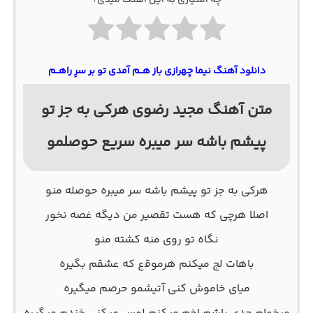
چه امتیازی به این آهنگ میدی؟
دانلود آهنگ نیما چهرازی باز هــم آمدی تو بر سرِ راهــم
متن آهنگ مجید رضوی هرکی به جز تو
پیشم باشه سر میبره سریع حوصلمو
ﻫﺮﻛﻰ ﺑﻪ ﺟﺰ ﺗﻮ ﭘﻴﺸﻢ ﺑﺎﺷﻪ ﺳﺮ ﻣﻴﺒﺮه ﺣﻮﺻﻠﻪ ﻣﻨﻮ
اﺻﻠﺎ ﻫﺮﭼﻰ ﻛﻪ ﻫﺴﺖ ﺗﻘﺼﻴﺮ ﻣﻦ دﻳﮕﻪ ﻏﺼﻪ ﻧﺨﻮر
ﻧﮕﺎه ﺗﻮ روی ﻣﻨﻪ ﻛﺸﺘﻪ ﻣﻨﻮ
ﺑﺎﻫﺎت ﻟﺞ ﻣﻴﻜﻨﻢ ﻫﺮﻣﻮﻗع ﻛﻪ ﻋﺸﻘﻢ ﺑﮕﻴﺮه
ﻣﻴﺎی ﺧﺎﻣﻮش ﻛﻨﻰ آﺗﻴﺸﻤﻮ ﺣﺮﺻﻢ ﻣﻴﮕﻴﺮه