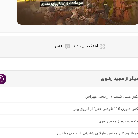
آهنگ های جدید
0 نظر
یگر از مجید رضوی
ینی کست 7 از دیجی مهراس
“طولانی خفن” از لیروی بیتز
گ تغییرم بده از مجید رضوی
ولانی شنیدنی” از دیجی میلکس