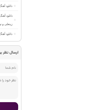
دانلود آهن
زینعلی و ن
دانلود آهنگ دژاوو 2 “ریمیکس احسا
ارسال نظر ب