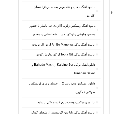
دانلود آهنگ باحال و شاد بوس بده به من از احسان
و
کاراموز
دانلود آهنگ ریمیکس زلزله 5 از دی جی یاشار با حضور
محسن چاوشی و اپیکور و سینا شعبانخانی و منصور
دانلود آهنگ ترکی Ah Be Manolya از بوراک بولوت
دانلود آهنگ ترکی Topla Git از کورتولوش کوش
دانلود آهنگ ترکی Kalbine Sor از Bahadır Macit و
Tunahan Sakar
دانلود ریمیکس دیپ نایت 2 از احسان رمزی (ریمیکس
طولانی غمگین)
دانلود ریمیکس دوست دارم خستم نکن از سایه
دانلود آهنگ ترکی بانا سن لازیمسین از شعبان گدیک