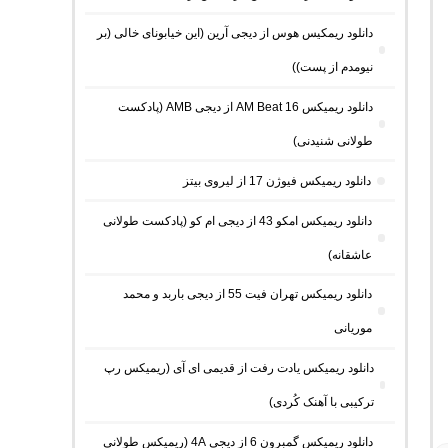
دانلود ریمکیس هوس از دیجی آرین (این خیابونای خالی (بر
نیومدم از پست))
دانلود ریمیکس AM Beat 16 از دیجی AMB (پادکست
طولانی شنیدنی)
دانلود ریمیکس فیوژن 17 از لیروی بیتز
دانلود ریمیکس امکو 43 از دیجی ام کو (پادکست طولانی
عاشقانه)
دانلود ریمیکس تهران فیت 55 از دیجی باربد و محمد
موریانی
دانلود ریمیکس یادت رفت از قدیمی ای آی (ریمیکس رپ
ترکیبی با آهنک کُردی)
دانلود ریمیکس گمبرون 6 از دیجی 4A (ریمیکس طولانی