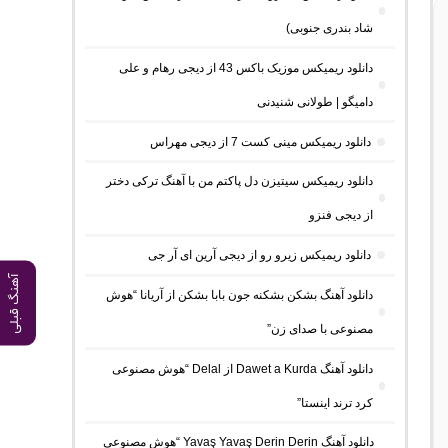
شاد بندری جنوبی)
دانلود ریمیکس موزیک باکس 43 از دیجی رهام و علی
دامیگو | طولانی شنیدنی
دانلود ریمیکس مینی کست 7 از دیجی مهراس
دانلود ریمیکس سیتیزن دل پاکتم من با آهنگ ترکی دختر
از دیجی فنزو
دانلود ریمیکس زیرو رو از دیجی آرین ای آر جی
آهنگ قبلی
دانلود آهنگ بشکن بشکنه جون بابا بشکن از آریانا “هوش
مصنوعی با صدای زن”
دانلود آهنگ Dawet a Kurda از Delal “هوش مصنوعی
کرد ترند اینستا”
دانلود آهنگ Yavaş Yavaş Derin Derin “هوش مصنوعی