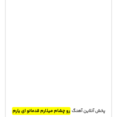
پخش آنلاین آهنگ
رو چشام میذارم قدماتو ای یارم