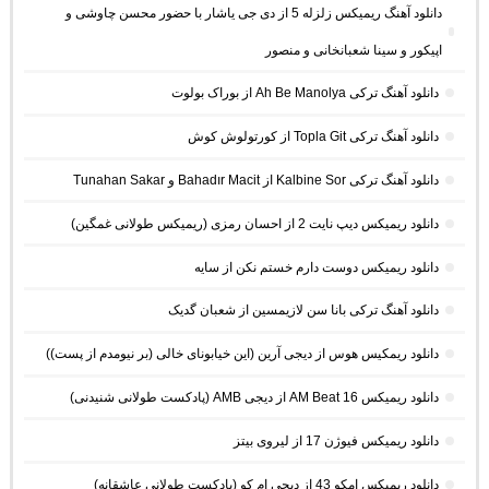
دانلود آهنگ ریمیکس زلزله 5 از دی جی یاشار با حضور محسن چاوشی و
اپیکور و سینا شعبانخانی و منصور
دانلود آهنگ ترکی Ah Be Manolya از بوراک بولوت
دانلود آهنگ ترکی Topla Git از کورتولوش کوش
دانلود آهنگ ترکی Kalbine Sor از Bahadır Macit و Tunahan Sakar
دانلود ریمیکس دیپ نایت 2 از احسان رمزی (ریمیکس طولانی غمگین)
دانلود ریمیکس دوست دارم خستم نکن از سایه
دانلود آهنگ ترکی بانا سن لازیمسین از شعبان گدیک
دانلود ریمکیس هوس از دیجی آرین (این خیابونای خالی (بر نیومدم از پست))
دانلود ریمیکس AM Beat 16 از دیجی AMB (پادکست طولانی شنیدنی)
دانلود ریمیکس فیوژن 17 از لیروی بیتز
دانلود ریمیکس امکو 43 از دیجی ام کو (پادکست طولانی عاشقانه)