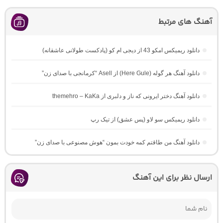
آهنگ های مرتبط
دانلود ریمیکس امکو 43 از دیجی ام کو (پادکست طولانی عاشقانه)
دانلود آهنگ هر گوله (Here Gule) از Asell “کرمانجی با صدای زن”
دانلود آهنگ دختر ایرونی که ناز و دلبری از themehro – KaKa
دانلود ریمیکس سو لاو (پس عشق) از تیک رپ
دانلود آهنگ من طاقتم کمه خودت بمون “هوش مصنوعی با صدای زن”
ارسال نظر برای این آهنگ