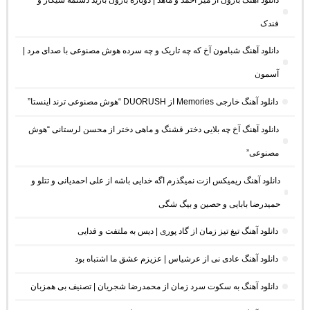
فندک
دانلود آهنگ شبامون آخ که چه تاریک و چه سرده هوش مصنوعی با صدای مرد |
آسمون
دانلود آهنگ خارجی Memories از DUORUSH “هوش مصنوعی ترند اینستا”
دانلود آهنگ آخ چه بلایی دختر قشنگ و ماهی دختر از محسن لرستانی “هوش
مصنوعی”
دانلود آهنگ ریمیکس ازت نمیگذرم اگه خدایی باشه از علی احمدیانی و تتلو و
حمیدرضا بابایی و حصین و بیگ شگی
دانلود آهنگ تیغ تیز زمان از گاد پوری | دیس به ملتفت و فدایی
دانلود آهنگ عادی نی از عرشیاس | عزیزم عشق ما اشتباه بود
دانلود آهنگ به سکوت سرد زمان از محمدرضا شجریان | تصنیف بی همزبان