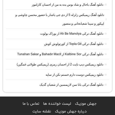
دانلود آهنگ باحال و شاد بوس بده به من از احسان کاراموز
دانلود آهنگ ریمیکس زلزله 5 از دی جی یاشار با حضور محسن چاوشی و
اپیکور و سینا شعبانخانی و منصور
دانلود آهنگ ترکی Ah Be Manolya از بوراک بولوت
دانلود آهنگ ترکی Topla Git از کورتولوش کوش
دانلود آهنگ ترکی Kalbine Sor از Bahadır Macit و Tunahan Sakar
دانلود ریمیکس دیپ نایت 2 از احسان رمزی (ریمیکس طولانی غمگین)
دانلود ریمیکس دوست دارم خستم نکن از سایه
دانلود آهنگ ترکی بانا سن لازیمسین از شعبان گدیک
جهش موزیک
لیست خواننده ها
تماس با ما
درباره جهش موزیک
نقشه سایت