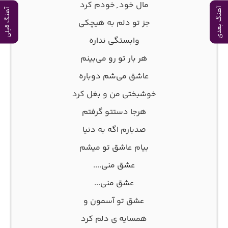
مال خود ِ خودم کرد
آهنگ بعدی
آهنگ قبلی
جز تو دلم به هیچکی
وابستگی نداره
هر بار تو رو می‌بینم
عاشق می‌شم دوباره
خوشبختی من و بغل کرد
هرجا دستتو گرفتم
صدبارم اگه به دنیا
بیام عاشق تو میشم
عشق منی....
عشق منی...
عشق تو آسمون و
همسایه ی دلم کرد