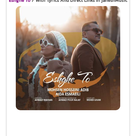
Eshghe To
/ With lyrics And Direct Links In jaheshMusic