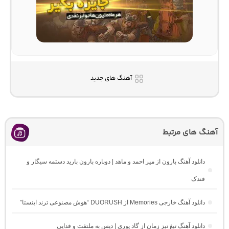
آهنگ های جدید
آهنگ های مرتبط
دانلود آهنگ بارون از میر احمد و ماهد | دوباره بارون بارید دستمه سیگار و
فندک
دانلود آهنگ خارجی Memories از DUORUSH “هوش مصنوعی ترند اینستا”
دانلود آهنگ تیغ تیز زمان از گاد پوری | دیس به ملتفت و فدایی