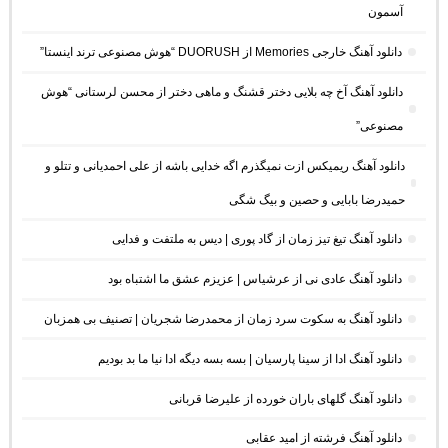
آسمون
دانلود آهنگ خارجی Memories از DUORUSH “هوش مصنوعی ترند اینستا”
دانلود آهنگ آخ چه بلایی دختر قشنگ و ماهی دختر از محسن لرستانی “هوش
مصنوعی”
دانلود آهنگ ریمیکس ازت نمیگذرم اگه خدایی باشه از علی احمدیانی و تتلو و
حمیدرضا بابایی و حصین و بیگ شگی
دانلود آهنگ تیغ تیز زمان از گاد پوری | دیس به ملتفت و فدایی
دانلود آهنگ عادی نی از عرشیاس | عزیزم عشق ما اشتباه بود
دانلود آهنگ به سکوت سرد زمان از محمدرضا شجریان | تصنیف بی همزبان
دانلود آهنگ ادا از سینا پارسیان | بسه بسه دیگه ادا نیا ما بد بودیم
دانلود آهنگ گلهای باران خورده از علیرضا قربانی
دانلود آهنگ فرشته از امید عقابی