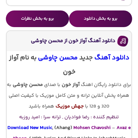
برو به بخش دانلود
برو به بخش نظرات
دانلود آهنگ آواز خون از محسن چاوشی
دانلود آهنگ
جدید
محسن چاوشی
به نام آواز
خون
برای دانلود رایگان اهنگ
آواز خون
با صدای
محسن چاوشی
به
همراه پخش آنلاین ترانه و متن کامل موزیک با کیفیت اصلی
320 و 128 با
جهش موزیک
همراه باشید
تنظیم کننده : رضا فوادیان , ترانه سرا : امید روزبه
Download New Music
, (Ahang)
Mohsen Chavoshi
–
Avaz e