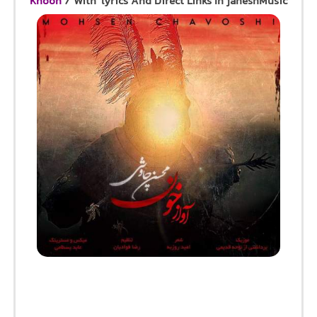
Khoon
/ With lyrics And Direct Links In jaheshMusic