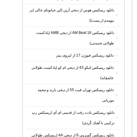
دانلود ریمکیس هوس از دیجی آرین (این خیابونای خالی (بر
نیومدم از پست))
دانلود ریمیکس AM Beat 16 از دیجی AMB (پادکست
طولانی شنیدنی)
دانلود ریمیکس فیوژن 17 از لیروی بیتز
دانلود ریمیکس امکو 43 از دیجی ام کو (پادکست طولانی
عاشقانه)
دانلود ریمیکس تهران فیت 55 از دیجی باربد و محمد
موریانی
دانلود ریمیکس یادت رفت از قدیمی ای آی (ریمیکس رپ
ترکیبی با آهنک کُردی)
دانلود ریمیکس گمبرون 6 از دیجی 4A (ریمیکس طولانی