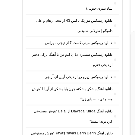
شاد بندری جنوبی)
دانلود ریمیکس موزیک باکس 43 از دیجی رهام و علی
دامیگو | طولانی شنیدنی
دانلود ریمیکس مینی کست 7 از دیجی مهراس
دانلود ریمیکس سیتیزن دل پاکتم من با آهنگ ترکی دختر
از دیجی فنزو
دانلود ریمیکس زیرو رو از دیجی آرین ای آر جی
دانلود آهنگ بشکن بشکنه جون بابا بشکن از آریانا “هوش
مصنوعی با صدای زن”
دانلود آهنگ Dawet a Kurda از Delal “هوش مصنوعی
کرد ترند اینستا”
دانلود آهنگ Yavaş Yavaş Derin Derin “هوش مصنوعی