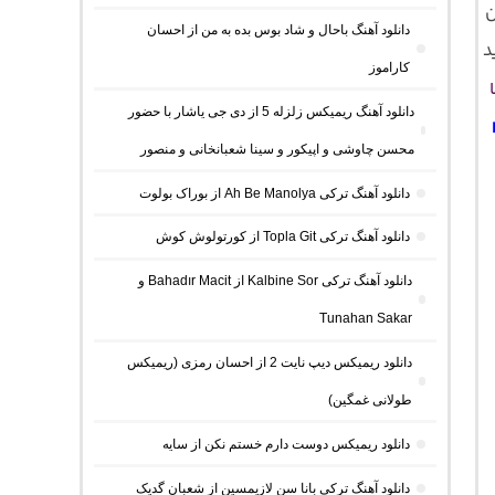
ن
دانلود آهنگ باحال و شاد بوس بده به من از احسان
د
کاراموز
دانلود آهنگ ریمیکس زلزله 5 از دی جی یاشار با حضور
محسن چاوشی و اپیکور و سینا شعبانخانی و منصور
دانلود آهنگ ترکی Ah Be Manolya از بوراک بولوت
دانلود آهنگ ترکی Topla Git از کورتولوش کوش
دانلود آهنگ ترکی Kalbine Sor از Bahadır Macit و
Tunahan Sakar
دانلود ریمیکس دیپ نایت 2 از احسان رمزی (ریمیکس
طولانی غمگین)
دانلود ریمیکس دوست دارم خستم نکن از سایه
دانلود آهنگ ترکی بانا سن لازیمسین از شعبان گدیک