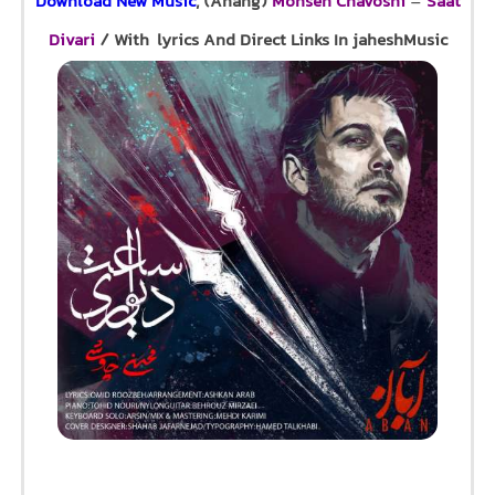
Download New Music
, (Ahang)
Mohsen Chavoshi
–
Saat
Divari
/ With lyrics And Direct Links In jaheshMusic