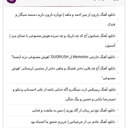
دانلود آهنگ بارون از میر احمد و ماهد | دوباره بارون بارید دستمه سیگار و
فندک
دانلود آهنگ شبامون آخ که چه تاریک و چه سرده هوش مصنوعی با صدای مرد |
آسمون
دانلود آهنگ خارجی Memories از DUORUSH “هوش مصنوعی ترند اینستا”
دانلود آهنگ آخ چه بلایی دختر قشنگ و ماهی دختر از محسن لرستانی “هوش
مصنوعی”
دانلود آهنگ ریمیکس ازت نمیگذرم اگه خدایی باشه از علی احمدیانی و تتلو و
حمیدرضا بابایی و حصین و بیگ شگی
دانلود آهنگ تیغ تیز زمان از گاد پوری | دیس به ملتفت و فدایی
دانلود آهنگ عادی نی از عرشیاس | عزیزم عشق ما اشتباه بود