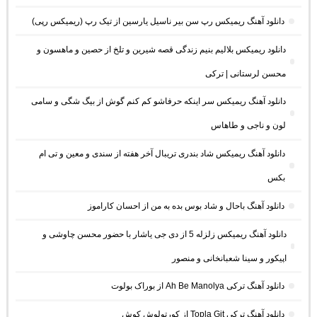
دانلود آهنگ ریمیکس رپ سن بیر ناسیل یارسین از تیک رپ (ریمیکس رپی)
دانلود ریمیکس بلالیم بنیم زندگی قصه شیرین و تلخ از حصین و ماهسون و
محسن لرستانی | ترکی
دانلود آهنگ ریمیکس سر اینکه حرفاشو کم کنم گوش از بیگ شگی و سامی
لون و ناجی و طاهاس
دانلود آهنگ ریمیکس شاد بندری تریبال آخر هفته از سندی و معین و تی ام
بکس
دانلود آهنگ باحال و شاد بوس بده به من از احسان کاراموز
دانلود آهنگ ریمیکس زلزله 5 از دی جی یاشار با حضور محسن چاوشی و
اپیکور و سینا شعبانخانی و منصور
دانلود آهنگ ترکی Ah Be Manolya از بوراک بولوت
دانلود آهنگ ترکی Topla Git از کورتولوش کوش