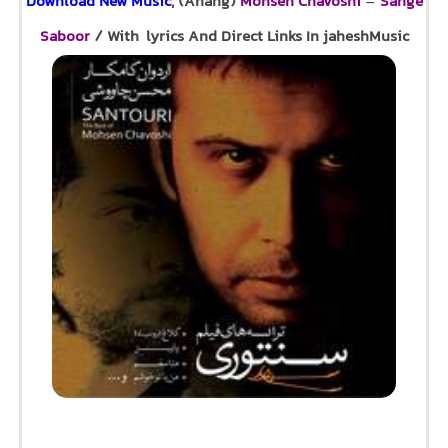
Download New Music
, (Ahang)
Mohsen Chavoshi
–
Sange
Saboor
/ With lyrics And Direct Links In jaheshMusic