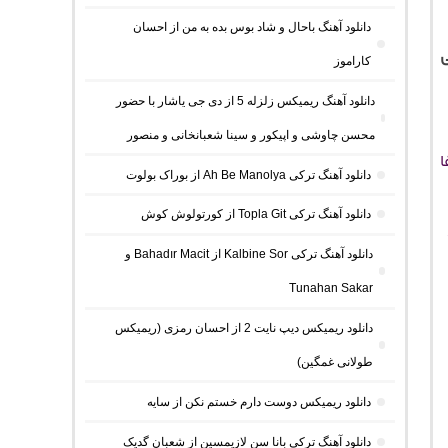
دانلود آهنگ باحال و شاد بوس بده به من از احسان
کاراموز
دانلود آهنگ ریمیکس زلزله 5 از دی جی یاشار با حضور
محسن چاوشی و اپیکور و سینا شعبانخانی و منصور
ا
دانلود آهنگ ترکی Ah Be Manolya از بوراک بولوت
دانلود آهنگ ترکی Topla Git از کورتولوش کوش
دانلود آهنگ ترکی Kalbine Sor از Bahadır Macit و
Tunahan Sakar
دانلود ریمیکس دیپ نایت 2 از احسان رمزی (ریمیکس
طولانی غمگین)
دانلود ریمیکس دوست دارم خستم نکن از سایه
دانلود آهنگ ترکی بانا سن لازیمسین از شعبان گدیک