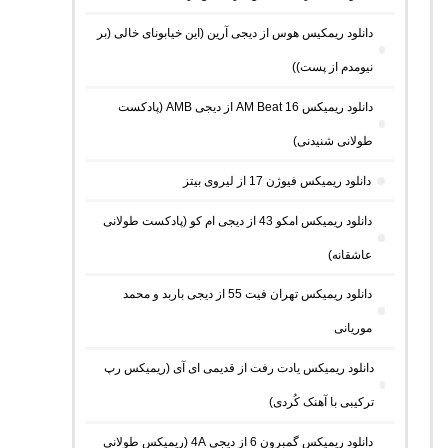
دانلود ریمکیس هوس از دیجی آرین (این خیابونای خالی (بر
نیومدم از پست))
دانلود ریمیکس AM Beat 16 از دیجی AMB (پادکست
طولانی شنیدنی)
دانلود ریمیکس فیوژن 17 از لیروی بیتز
دانلود ریمیکس امکو 43 از دیجی ام کو (پادکست طولانی
عاشقانه)
دانلود ریمیکس تهران فیت 55 از دیجی باربد و محمد
موریانی
دانلود ریمیکس یادت رفت از قدیمی ای آی (ریمیکس رپ
ترکیبی با آهنک کُردی)
دانلود ریمیکس گمبرون 6 از دیجی 4A (ریمیکس طولانی