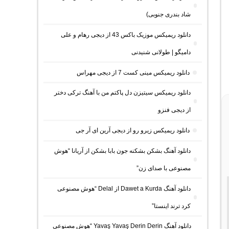
شاد بندری جنوبی)
دانلود ریمیکس موزیک باکس 43 از دیجی رهام و علی
دامیگو | طولانی شنیدنی
دانلود ریمیکس مینی کست 7 از دیجی مهراس
دانلود ریمیکس سیتیزن دل پاکتم من با آهنگ ترکی دختر
از دیجی فنزو
دانلود ریمیکس زیرو رو از دیجی آرین ای آر جی
دانلود آهنگ بشکن بشکنه جون بابا بشکن از آریانا “هوش
مصنوعی با صدای زن”
دانلود آهنگ Dawet a Kurda از Delal “هوش مصنوعی
کرد ترند اینستا”
دانلود آهنگ Yavaş Yavaş Derin Derin “هوش مصنوعی