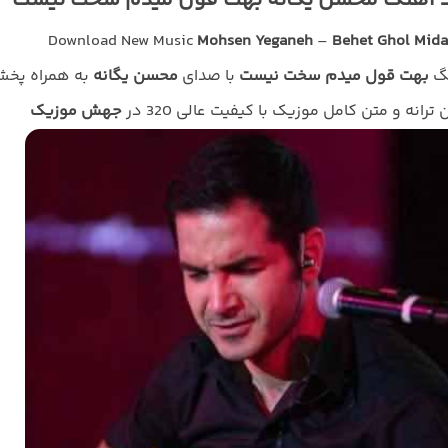
د آهنگ محسن یگانه بهت قول میدم سخت نیست
Download New Music
Mohsen Yeganeh
–
Behet Ghol Mid
نگ
بهت قول میدم سخت نیست
با صدای
محسن یگانه
به همراه پخ
ن ترانه و متن کامل موزیک با کیفیت عالی 320 در
جهش موزیک