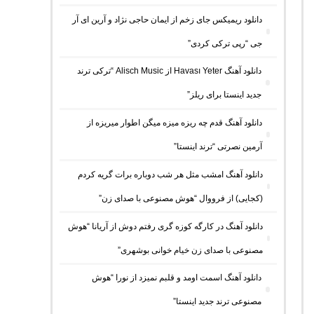
دانلود ریمیکس جای زخم از ایمان حاجی نژاد و آرین ای آر
جی “رپی ترکی کردی”
دانلود آهنگ Havası Yeter از Alisch Music “ترکی ترند
جدید اینستا برای ریلز”
دانلود آهنگ ﻗﺪم ﭼﻪ رﻳﺰه ﻣﻴﺰه ﻣﻴﮕﻦ اﻃﻮار ﻣﻴﺮﻳﺰه از
آرمین نصرتی “ترند اینستا”
دانلود آهنگ امشب مثل هر شب دوباره برات گریه کردم
(کجایی) از فرووال “هوش مصنوعی با صدای زن”
دانلود آهنگ در کارگه کوزه گری رفتم دوش از آریانا “هوش
مصنوعی با صدای زن خیام خوانی بوشهری”
دانلود آهنگ اسمت اومد و قلبم نمیزد از نورا “هوش
مصنوعی ترند جدید اینستا”