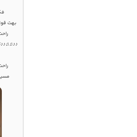
فک
بهت قول 
راحت
♪♪♫♫♪♪♯ 
راحت
مسیر