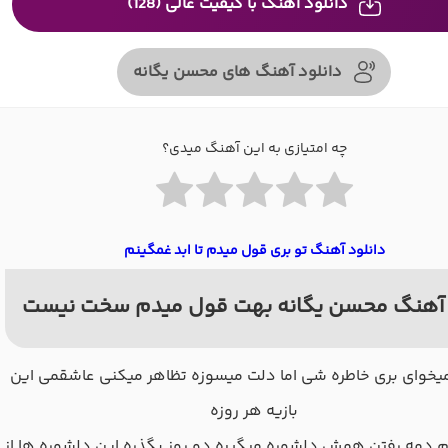
دانلود آهنگ با کیفیت عالی (128)
دانلود آهنگ های محسن یگانه
چه امتیازی به این آهنگ میدی؟
دانلود آهنگ تو بری قول میدم تا ابد غمگینم
آهنگ محسن یگانه بهت قول میدم سخت نیست
خوای بری خاطره شی اما دلت میسوزه تظاهر میکنی عاشقمی این
بازیه هر روزه
 دمه رفتن همش دلشوره میگیره دو روز بگذره این دلشوره ها از