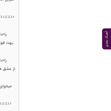
♪♪♫♫♪♪♯ 
آهنگ بعدی
راحت
بهت قول 
راحت
از عشق هر
میخوای 
♪♪♫♫♪♪