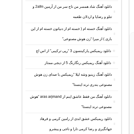
دانلود آهنگ شاد همسر من تاج سر من از آرمین 2afm و
تتلو و رضایا و اردلان طعمه
دانلود آهنگ خسته ام ( خسته ام از دنیاتون خسته ام از این
بازی ) از میرا “زن هوش مصنوعی”
دانلود ریمیکس پارکینسون 3 “رپی ترکیبی” از اس اچ
دانلود آهنگ ریمیکس رنگارنگ 5 از دیجی ممتاز
دانلود آهنگ زینبو وشه لیلا “ریمیکس با صدای زن هوش
مصنوعی بندری ترند اینستا”
دانلود آهنگ من فقط عاشق اینم از aras arjmand “هوش
مصنوعی ترند اینستا”
دانلود ریمیکس عشق ابدی از رامین کرمی و فرهاد
جهانگیری و رضا کرمی تارا و ناجی و پیشرو