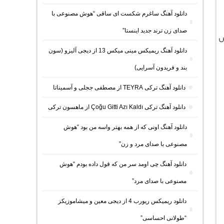
دانلود آهنگ ساغرم شکست ای ساقی “هوش مصنوعی با
صدای زن ترند جدید اینستا”
ش
دانلود آهنگ ریمیکس مینی میکس 13 از دیجی آلیزو (سون
بند و فریدون آسرایی)
دانلود آهنگ ترکی TEYRA از مصطفی ججلی و آسمیناتا
دانلود آهنگ ترکی Çoğu Gitti Azı Kaldı از ماهسون ترکی
دانلود آهنگ اونی که از همه بهتر واسه من بود “هوش
مصنوعی با صدای مرد و زن”
دانلود آهنگ چی اومد سر من که قول داده بودم “هوش
مصنوعی با صدای مرد”
دانلود ریمیکس ریورب 4 از دیجی معین و میشاموزیکز
“طولانی احساسی”