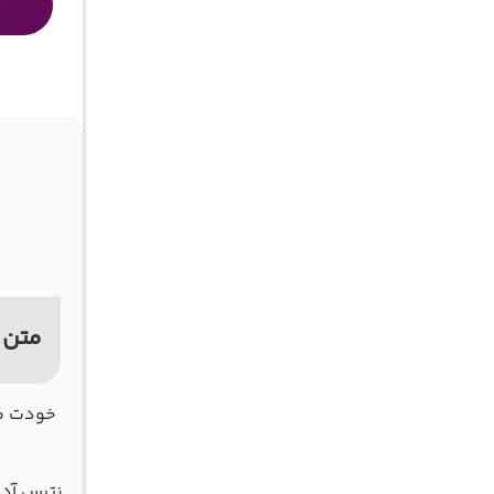
متن 
خودت می
نترس آدم