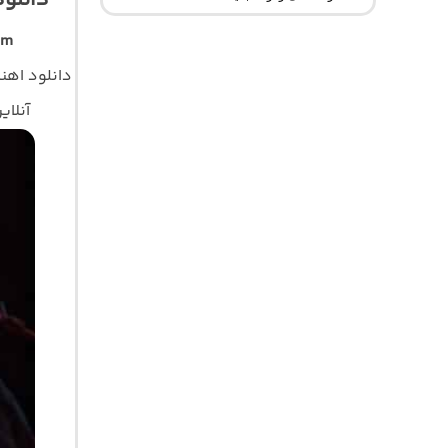
دانلو
am
دانلود اه
آنلای