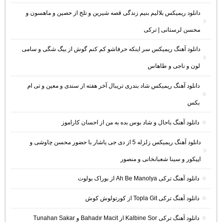
دانلود ریمیکس بلالیم بنیم زندگی قصه شیرین و تلخ از حصین و ماهسون و
محسن لرستانی | ترکی
دانلود آهنگ ریمیکس سر اینکه حرفاشو کم کنم گوش از بیگ شگی و سامی
لون و ناجی و طاهاس
دانلود آهنگ ریمیکس شاد بندری تریبال آخر هفته از سندی و معین و تی ام
بکس
دانلود آهنگ باحال و شاد بوس بده به من از احسان کاراموز
دانلود آهنگ ریمیکس زلزله 5 از دی جی یاشار با حضور محسن چاوشی و
اپیکور و سینا شعبانخانی و منصور
دانلود آهنگ ترکی Ah Be Manolya از بوراک بولوت
دانلود آهنگ ترکی Topla Git از کورتولوش کوش
دانلود آهنگ ترکی Kalbine Sor از Bahadır Macit و Tunahan Sakar