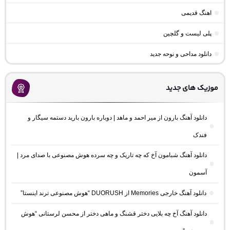
اهنگ قدیمی
پلی لیست و گلچین
دانلود مداحی و نوحه جدید
موزیک های جدید
دانلود آهنگ بارون از میر احمد و ماهد | دوباره بارون بارید دستمه سیگار و
فندک
دانلود آهنگ شبامون آخ که چه تاریک و چه سرده هوش مصنوعی با صدای مرد |
آسمون
دانلود آهنگ خارجی Memories از DUORUSH “هوش مصنوعی ترند اینستا”
دانلود آهنگ آخ چه بلایی دختر قشنگ و ماهی دختر از محسن لرستانی “هوش