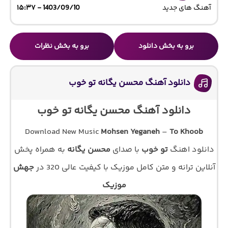
آهنگ های جدید
1403/09/10 - ۱۵:۳۷
برو به بخش دانلود
برو به بخش نظرات
دانلود آهنگ محسن یگانه تو خوب
دانلود آهنگ محسن یگانه تو خوب
Download New Music
Mohsen Yeganeh
–
To Khoob
دانلود اهنگ
تو خوب
با صدای
محسن یگانه
به همراه پخش
آنلاین ترانه و متن کامل موزیک با کیفیت عالی 320 در
جهش
موزیک