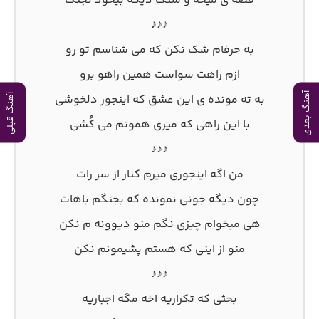
قصه ی میخه و سنگ دیگه بیخود نجنگ
♪♪♪
به حرفام شک نکن که می شناسم تو رو
ازم راهت سواست همین راهو برو
آهنگ بعدی
به ته مونده ی این عشق که اینجور دلخوشی
آهنگ قبلی
با این راهی که میری همونم می کُشی
♪♪♪
من اگه اینجوری میرم کنار از سر رات
چون دیگه جونی نمونده که بجنگم باهات
هی میخوام چیزی نگم منو دیوونه م نکن
منو از اینی که هستم پشیمونم نکن
♪♪♪
بحثی که تکراریه اخه مگه اجباریه