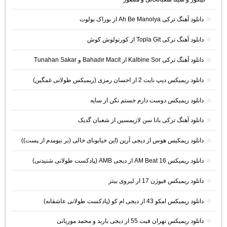
دانلود آهنگ ترکی Ah Be Manolya از بوراک بولوت
دانلود آهنگ ترکی Topla Git از کورتولوش کوش
دانلود آهنگ ترکی Kalbine Sor از Bahadır Macit و Tunahan Sakar
دانلود ریمیکس دیپ نایت 2 از احسان رمزی (ریمیکس طولانی غمگین)
دانلود ریمیکس دوست دارم خستم نکن از سایه
دانلود آهنگ ترکی بانا سن لازیمسین از شعبان گدیک
دانلود ریمکیس هوس از دیجی آرین (این خیابونای خالی (بر نیومدم از پست))
دانلود ریمیکس AM Beat 16 از دیجی AMB (پادکست طولانی شنیدنی)
دانلود ریمیکس فیوژن 17 از لیروی بیتز
دانلود ریمیکس امکو 43 از دیجی ام کو (پادکست طولانی عاشقانه)
دانلود ریمیکس تهران فیت 55 از دیجی باربد و محمد موریانی