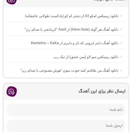
دانلود ریمیکس امکو 43 از دیجی ام کو (پادکست طولانی عاشقانه)
دانلود آهنگ هر گوله (Here Gule) از Asell “کرمانجی با صدای زن”
دانلود آهنگ دختر ایرونی که ناز و دلبری از themehro – KaKa
دانلود ریمیکس سو لاو (پس عشق) از تیک رپ
دانلود آهنگ من طاقتم کمه خودت بمون “هوش مصنوعی با صدای زن”
ارسال نظر برای این آهنگ