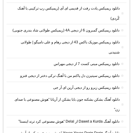
دانلود ریمیکس یادت رفت از قدیمی ای آی (ریمیکس رپ ترکیبی با آهنک
کُردی)
دانلود ریمیکس گمبرون 6 از دیجی 4A (ریمیکس طولانی شاد بندری جنوبی)
دانلود ریمیکس موزیک باکس 43 از دیجی رهام و علی دامیگو | طولانی
شنیدنی
دانلود ریمیکس مینی کست 7 از دیجی مهراس
دانلود ریمیکس سیتیزن دل پاکتم من با آهنگ ترکی دختر از دیجی فنزو
دانلود ریمیکس زیرو رو از دیجی آرین ای آر جی
دانلود آهنگ بشکن بشکنه جون بابا بشکن از آریانا “هوش مصنوعی با صدای
زن”
دانلود آهنگ Dawet a Kurda از Delal “هوش مصنوعی کرد ترند اینستا”