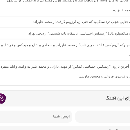
گ کجایی که مادر واسه اون نگاهت بمیره”ریمیکس هوش مصنوعی ترند غمگین” از شادمهر
مد علیزاده
گ جدایی عجب درد سنگینیه که حتی ازم آرزومو گرفت از محمد علیزاده
ساسی عاشقانه ناب شنیدنی” از دیجی بهزاد
گ چاوکم “ریمیکس عاشقانه رپی ناب” از محمد علیزاده و سجادی و شایع و هیچکس و فرشاد و
 آخرین بارون “ریمیکس احساسی غمگین” از مهدی دارابی و محمد علیزاده و امید و ایلیا منفرد
و فریدون فروغی و محسن چاوشی
رای این آهنگ