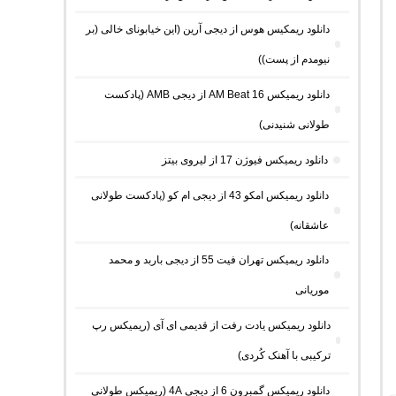
دانلود ریمکیس هوس از دیجی آرین (این خیابونای خالی (بر
نیومدم از پست))
دانلود ریمیکس AM Beat 16 از دیجی AMB (پادکست
طولانی شنیدنی)
دانلود ریمیکس فیوژن 17 از لیروی بیتز
دانلود ریمیکس امکو 43 از دیجی ام کو (پادکست طولانی
عاشقانه)
دانلود ریمیکس تهران فیت 55 از دیجی باربد و محمد
موریانی
دانلود ریمیکس یادت رفت از قدیمی ای آی (ریمیکس رپ
ترکیبی با آهنک کُردی)
دانلود ریمیکس گمبرون 6 از دیجی 4A (ریمیکس طولانی