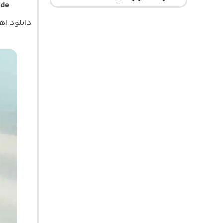
rde
دانلود ا