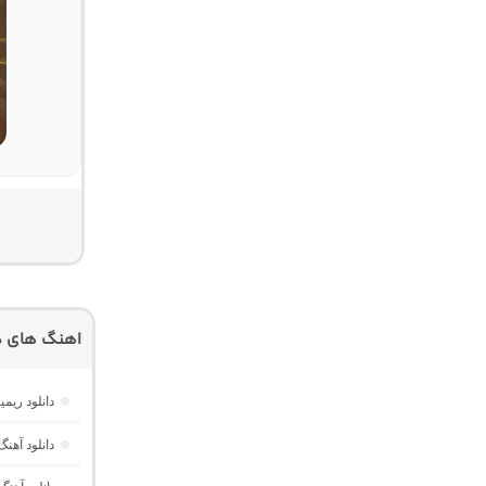
اهنگ های دی
دانلود ریمیکس AM Beat 16 از دیجی AMB (پا
دانلود آهن