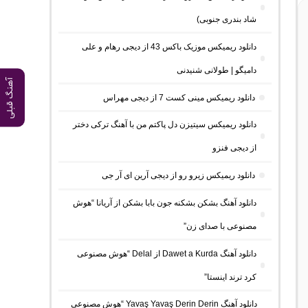
شاد بندری جنوبی)
دانلود ریمیکس موزیک باکس 43 از دیجی رهام و علی
دامیگو | طولانی شنیدنی
آهنگ قبلی
دانلود ریمیکس مینی کست 7 از دیجی مهراس
دانلود ریمیکس سیتیزن دل پاکتم من با آهنگ ترکی دختر
از دیجی فنزو
دانلود ریمیکس زیرو رو از دیجی آرین ای آر جی
دانلود آهنگ بشکن بشکنه جون بابا بشکن از آریانا “هوش
مصنوعی با صدای زن”
دانلود آهنگ Dawet a Kurda از Delal “هوش مصنوعی
کرد ترند اینستا”
دانلود آهنگ Yavaş Yavaş Derin Derin “هوش مصنوعی