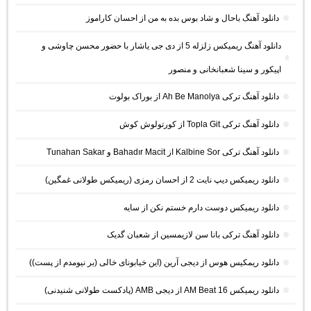
دانلود آهنگ باحال و شاد بوس بده به من از احسان کاراموز
دانلود آهنگ ریمیکس زلزله 5 از دی جی یاشار با حضور محسن چاوشی و
اپیکور و سینا شعبانخانی و منصور
دانلود آهنگ ترکی Ah Be Manolya از بوراک بولوت
دانلود آهنگ ترکی Topla Git از کورتولوش کوش
دانلود آهنگ ترکی Kalbine Sor از Bahadır Macit و Tunahan Sakar
دانلود ریمیکس دیپ نایت 2 از احسان رمزی (ریمیکس طولانی غمگین)
دانلود ریمیکس دوست دارم خستم نکن از سایه
دانلود آهنگ ترکی بانا سن لازیمسین از شعبان گدیک
دانلود ریمکیس هوس از دیجی آرین (این خیابونای خالی (بر نیومدم از پست))
دانلود ریمیکس AM Beat 16 از دیجی AMB (پادکست طولانی شنیدنی)