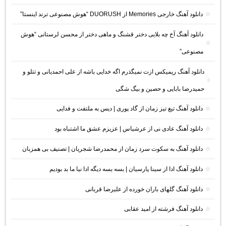
دانلود آهنگ خارجی Memories از DUORUSH “هوش مصنوعی ترند اینستا”
دانلود آهنگ آخ چه بلایی دختر قشنگ و ماهی دختر از محسن لرستانی “هوش
مصنوعی”
دانلود آهنگ ریمیکس ازت نمیگذرم اگه خدایی باشه از علی احمدیانی و تتلو و
حمیدرضا بابایی و حصین و بیگ شگی
دانلود آهنگ تیغ تیز زمان از گاد پوری | دیس به ملتفت و فدایی
دانلود آهنگ عادی نی از عرشیاس | عزیزم عشق ما اشتباه بود
دانلود آهنگ به سکوت سرد زمان از محمدرضا شجریان | تصنیف بی همزبان
دانلود آهنگ ادا از سینا پارسیان | بسه بسه دیگه ادا نیا ما بد بودیم
دانلود آهنگ گلهای باران خورده از علیرضا قربانی
دانلود آهنگ فرشته از امید عقابی