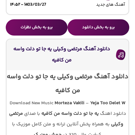
آهنگ های جدید
1403/03/27 - ۱۴:۵۲
برو به بخش دانلود
برو به بخش نظرات
دانلود آهنگ مرتضی وکیلی یه جا تو دلت واسه
من کافیه
دانلود آهنگ مرتضی وکیلی یه جا تو دلت واسه
من کافیه
Download New Music
Morteza Vakili
–
Yeja Too Delet W
دانلود اهنگ
یه جا تو دلت واسه من کافیه
با صدای
مرتضی
وکیلی
به همراه پخش آنلاین ترانه و متن کامل موزیک با
کیفیت عالی 320 در
جهش موزیک