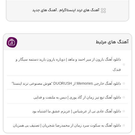
آهنگ های ترند اینستاگرام , آهنگ های جدید
آهنگ های مرتبط
دانلود آهنگ بارون از میر احمد و ماهد | دوباره بارون بارید دستمه سیگار و
فندک
دانلود آهنگ خارجی Memories از DUORUSH “هوش مصنوعی ترند اینستا”
دانلود آهنگ تیغ تیز زمان از گاد پوری | دیس به ملتفت و فدایی
دانلود آهنگ عادی نی از عرشیاس | عزیزم عشق ما اشتباه بود
دانلود آهنگ به سکوت سرد زمان از محمدرضا شجریان | تصنیف بی همزبان