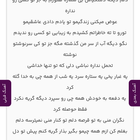
دلم دیگه دلتنگیاش بی شماره هنوزم به جز تو کسی رو
نداره
عوض میکنی زندگیمو تو یادم دادی عاشقیمو
تورو تا ته خاطراتم کشیدم به زیبایی تو کسی رو ندیدم
نگو دیگه آب از سر من گذشته مگه جز تو کی سرنوشتو
نوشته
تحمل نداره نباشی دلی که تو تنها خداشی
یه غبار یخی یه ستاره سرد یه شب از همه چی به خدا گله
آهنگ بعدی
کرد
آهنگ قبلی
یه دفعه به خودش همه چی رو سپرد دیگه گریه نکرد
فقط حوصله کرد
نگران منی به تو قرصه دلم تو کنار منی نمیترسه دلم
بغلم کن ازم همه چیمو بگیر بذار گریه کنم پیش تو دل