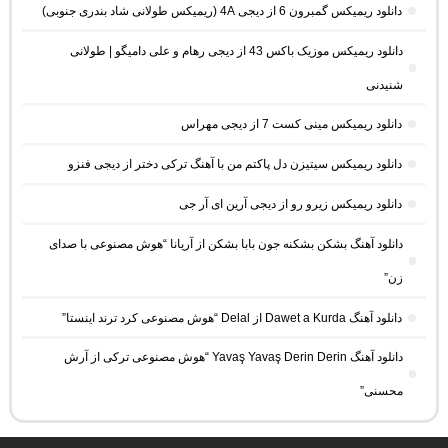
دانلود ریمیکس گمبرون 6 از دیجی 4A (ریمیکس طولانی شاد بندری جنوبی)
دانلود ریمیکس موزیک باکس 43 از دیجی رهام و علی دامیگو | طولانی
شنیدنی
دانلود ریمیکس مینی کست 7 از دیجی مهراس
دانلود ریمیکس سیتیزن دل پاکتم من با آهنگ ترکی دختر از دیجی فنزو
دانلود ریمیکس زیرو رو از دیجی آرین ای آر جی
دانلود آهنگ بشکن بشکنه جون بابا بشکن از آریانا “هوش مصنوعی با صدای
زن”
دانلود آهنگ Dawet a Kurda از Delal “هوش مصنوعی کرد ترند اینستا”
دانلود آهنگ Yavaş Yavaş Derin Derin “هوش مصنوعی ترکی از آرش
محسنی”