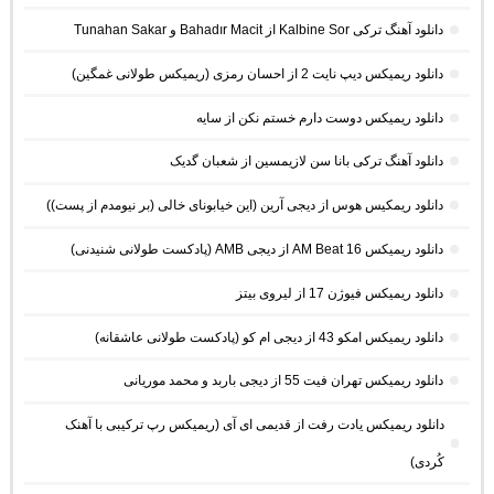
دانلود آهنگ ترکی Kalbine Sor از Bahadır Macit و Tunahan Sakar
دانلود ریمیکس دیپ نایت 2 از احسان رمزی (ریمیکس طولانی غمگین)
دانلود ریمیکس دوست دارم خستم نکن از سایه
دانلود آهنگ ترکی بانا سن لازیمسین از شعبان گدیک
دانلود ریمکیس هوس از دیجی آرین (این خیابونای خالی (بر نیومدم از پست))
دانلود ریمیکس AM Beat 16 از دیجی AMB (پادکست طولانی شنیدنی)
دانلود ریمیکس فیوژن 17 از لیروی بیتز
دانلود ریمیکس امکو 43 از دیجی ام کو (پادکست طولانی عاشقانه)
دانلود ریمیکس تهران فیت 55 از دیجی باربد و محمد موریانی
دانلود ریمیکس یادت رفت از قدیمی ای آی (ریمیکس رپ ترکیبی با آهنک
کُردی)