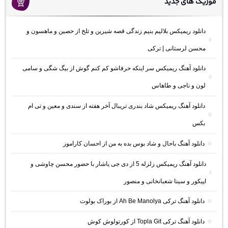
موزیک های جدید
دانلود ریمیکس بلالیم بنیم زندگی قصه شیرین و تلخ از حصین و ماهسون و
محسن لرستانی | ترکی
دانلود آهنگ ریمیکس سر اینکه حرفاشو کم کنم گوش از بیگ شگی و سامی
لون و ناجی و طاهاس
دانلود آهنگ ریمیکس شاد بندری تریبال آخر هفته از سندی و معین و تی ام
بکس
دانلود آهنگ باحال و شاد بوس بده به من از احسان کاراموز
دانلود آهنگ ریمیکس زلزله 5 از دی جی یاشار با حضور محسن چاوشی و
اپیکور و سینا شعبانخانی و منصور
دانلود آهنگ ترکی Ah Be Manolya از بوراک بولوت
دانلود آهنگ ترکی Topla Git از کورتولوش کوش