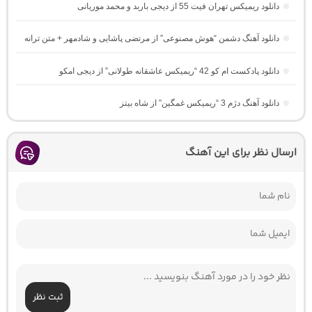
دانلود ریمیکس تهران فیت 55 از دیجی باربد و محمد موریانی
دانلود آهنگ دشمن “هوش مصنوعی” از مرتضی پاشایی و شادمهر + متن ترانه
دانلود پادکست ام کو 42 “ریمیکس عاشقانه طولانی” از دیجی امکو
دانلود آهنگ دژم 3 “ریمیکس غمگین” از شاه بیتز
ارسال نظر برای این آهنگ
ثبت نظر