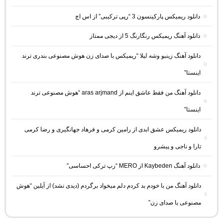
دانلود ریمیکس پارکینسون 3 “رپی ترکیبی” از اس اچ
دانلود آهنگ ریمیکس رنگارنگ 5 از دیجی ممتاز
دانلود آهنگ زینبو وشه لیلا “ریمیکس با صدای زن هوش مصنوعی بندری ترند
اینستا”
دانلود آهنگ من فقط عاشق اینم از aras arjmand “هوش مصنوعی ترند
اینستا”
دانلود ریمیکس عشق ابدی از رامین کرمی و فرهاد جهانگیری و رضا کرمی
تارا و ناجی و پیشرو
دانلود آهنگ Kaybeden از MERO “رپ ترکی احساسی”
دانلود آهنگ من با خودم بد کردم دلم میخواد برگردم (دیدی نشد) از آیلین “هوش
مصنوعی با صدای زن”