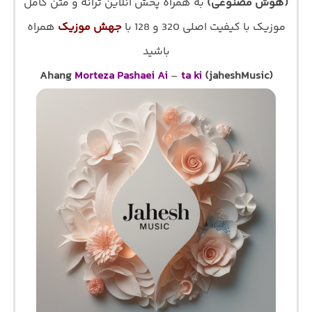
(هوش مصنوعی)
به همراه پخش آنلاین ترانه و متن کامل
موزیک با کیفیت اصلی 320 و 128 با
جهش موزیک
همراه
باشید
Ahang
Morteza Pashaei Ai
–
ta ki
(jaheshMusic)