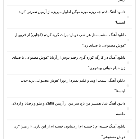
دانلود آهنگ ﻗﺪم ﭼﻪ رﻳﺰه ﻣﻴﺰه ﻣﻴﮕﻦ اﻃﻮار ﻣﻴﺮﻳﺰه از آرمین نصرتی “ترند
اینستا”
دانلود آهنگ امشب مثل هر شب دوباره برات گریه کردم (کجایی) از فرووال
“هوش مصنوعی با صدای زن”
دانلود آهنگ در کارگه کوزه گری رفتم دوش از آریانا “هوش مصنوعی با صدای
زن خیام خوانی بوشهری”
دانلود آهنگ اسمت اومد و قلبم نمیزد از نورا “هوش مصنوعی ترند جدید
اینستا”
دانلود آهنگ شاد همسر من تاج سر من از آرمین 2afm و تتلو و رضایا و اردلان
طعمه
دانلود آهنگ خسته ام ( خسته ام از دنیاتون خسته ام از این بازی ) از میرا “زن
هوش مصنوعی”