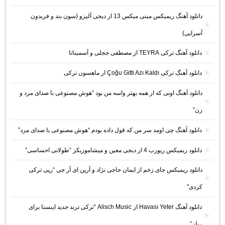
دانلود آهنگ ریمیکس مینی میکس 13 از دیجی آلیزو (سون بند و فریدون
آسرایی)
دانلود آهنگ ترکی TEYRA از مصطفی ججلی و آسمیناتا
دانلود آهنگ ترکی Çoğu Gitti Azı Kaldı از ماهسون ترکی
دانلود آهنگ اونی که از همه بهتر واسه من بود “هوش مصنوعی با صدای مرد و
زن”
دانلود آهنگ چی اومد سر من که قول داده بودم “هوش مصنوعی با صدای مرد”
دانلود ریمیکس ریورب 4 از دیجی معین و میشاموزیکز “طولانی احساسی”
دانلود ریمیکس جای زخم از ایمان حاجی نژاد و آرین ای آر جی “رپی ترکی
کردی”
دانلود آهنگ Havası Yeter از Alisch Music “ترکی ترند جدید اینستا برای
ریلز”