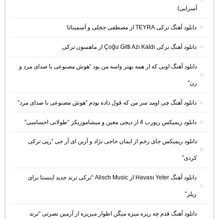
آسرایی)
دانلود آهنگ ترکی TEYRA از مصطفی ججلی و آسمیناتا
دانلود آهنگ ترکی Çoğu Gitti Azı Kaldı از ماهسون ترکی
دانلود آهنگ اونی که از همه بهتر واسه من بود “هوش مصنوعی با صدای مرد و
زن”
دانلود آهنگ چی اومد سر من که قول داده بودم “هوش مصنوعی با صدای مرد”
دانلود ریمیکس ریورب 4 از دیجی معین و میشاموزیکز “طولانی احساسی”
دانلود ریمیکس جای زخم از ایمان حاجی نژاد و آرین ای آر جی “رپی ترکی
کردی”
دانلود آهنگ Havası Yeter از Alisch Music “ترکی ترند جدید اینستا برای
ریلز”
دانلود آهنگ ﻗﺪم ﭼﻪ رﻳﺰه ﻣﻴﺰه ﻣﻴﮕﻦ اﻃﻮار ﻣﻴﺮﻳﺰه از آرمین نصرتی “ترند