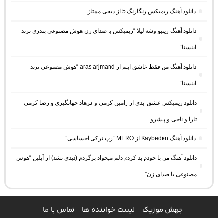
دانلود آهنگ ریمیکس رنگارنگ 5 از دیجی ممتاز
دانلود آهنگ زینبو وشه لیلا “ریمیکس با صدای زن هوش مصنوعی بندری ترند
اینستا”
دانلود آهنگ من فقط عاشق اینم از aras arjmand “هوش مصنوعی ترند
اینستا”
دانلود ریمیکس عشق ابدی از رامین کرمی و فرهاد جهانگیری و رضا کرمی
تارا و ناجی و پیشرو
دانلود آهنگ Kaybeden از MERO “رپ ترکی احساسی”
دانلود آهنگ من با خودم بد کردم دلم میخواد برگردم (دیدی نشد) از آیلین “هوش
مصنوعی با صدای زن”
جهش موزیک
لیست خواننده ها
تماس با ما