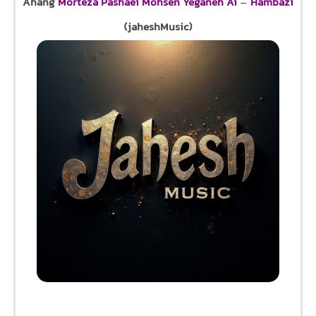
Ahang
Morteza Pashaei Mohsen Yeganeh Ai
–
Hambazi
(jaheshMusic)