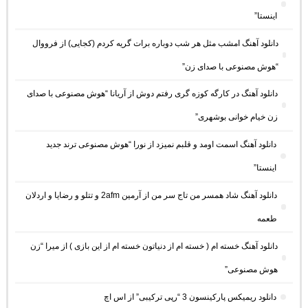
اینستا”
دانلود آهنگ امشب مثل هر شب دوباره برات گریه کردم (کجایی) از فرووال
“هوش مصنوعی با صدای زن”
دانلود آهنگ در کارگه کوزه گری رفتم دوش از آریانا “هوش مصنوعی با صدای
زن خیام خوانی بوشهری”
دانلود آهنگ اسمت اومد و قلبم نمیزد از نورا “هوش مصنوعی ترند جدید
اینستا”
دانلود آهنگ شاد همسر من تاج سر من از آرمین 2afm و تتلو و رضایا و اردلان
طعمه
دانلود آهنگ خسته ام ( خسته ام از دنیاتون خسته ام از این بازی ) از میرا “زن
هوش مصنوعی”
دانلود ریمیکس پارکینسون 3 “رپی ترکیبی” از اس اچ