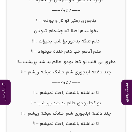
برگرد بیا پیش خودم این تن بمیره …!!
–—/♫•/–—
بدجوری رفتی تو تار و پودم − ♮
نخوابیدم اصلا که چشمام کبودن
دلم تنگه بدجور برا شب بخیرات …!!
منم آدمم خب دلم خنده میخواد − ♮
مغرور بی قلب تو کجا بودی حالم بد شد پریشب …!!
چند دفعه اینجوری شم خشک میشه ریشم − ♮
–—/♫•/–—
آهنگ بعدی
آهنگ قبلی
تا نداشته باشمت راحت نمیشم …!!
تو کجا بودی حالم بد شد پریشب − ♮
چند دفعه اینجوری شم خشک میشه ریشم …!!
تا نداشته باشمت راحت نمیشم − ♮