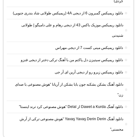
کُردی)
دانلود ریمیکس گمبرون 6 از دیجی 4A (ریمیکس طولانی شاد بندری جنوبی)
دانلود ریمیکس موزیک باکس 43 از دیجی رهام و علی دامیگو | طولانی
شنیدنی
دانلود ریمیکس مینی کست 7 از دیجی مهراس
دانلود ریمیکس سیتیزن دل پاکتم من با آهنگ ترکی دختر از دیجی فنزو
دانلود ریمیکس زیرو رو از دیجی آرین ای آر جی
دانلود آهنگ بشکن بشکنه جون بابا بشکن از آریانا “هوش مصنوعی با صدای
زن”
دانلود آهنگ Dawet a Kurda از Delal “هوش مصنوعی کرد ترند اینستا”
دانلود آهنگ Yavaş Yavaş Derin Derin “هوش مصنوعی ترکی از آرش
محسنی”