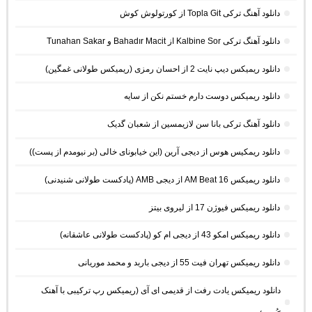
دانلود آهنگ ترکی Topla Git از کورتولوش کوش
دانلود آهنگ ترکی Kalbine Sor از Bahadır Macit و Tunahan Sakar
دانلود ریمیکس دیپ نایت 2 از احسان رمزی (ریمیکس طولانی غمگین)
دانلود ریمیکس دوست دارم خستم نکن از سایه
دانلود آهنگ ترکی بانا سن لازیمسین از شعبان گدیک
دانلود ریمکیس هوس از دیجی آرین (این خیابونای خالی (بر نیومدم از پست))
دانلود ریمیکس AM Beat 16 از دیجی AMB (پادکست طولانی شنیدنی)
دانلود ریمیکس فیوژن 17 از لیروی بیتز
دانلود ریمیکس امکو 43 از دیجی ام کو (پادکست طولانی عاشقانه)
دانلود ریمیکس تهران فیت 55 از دیجی باربد و محمد موریانی
دانلود ریمیکس یادت رفت از قدیمی ای آی (ریمیکس رپ ترکیبی با آهنک