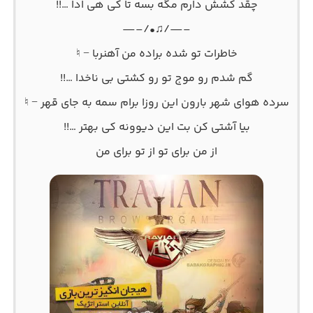
چقد کشش دارم مگه بسه تا کی هی ادا …!!
–—/♫•/–—
خاطرات تو شده براده من آهنربا − ♮
گم شدم رو موج تو رو کشتی بی ناخدا …!!
سرده هوای شهر بارون این روزا برام سمه به جای قهر − ♮
بیا آشتی کن بت این دیوونه کی بهتر …!!
از من برای تو از تو برای من