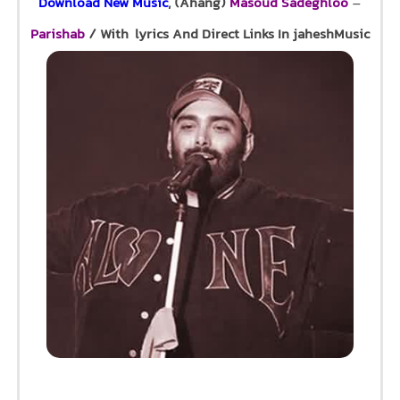
Download New Music
, (Ahang)
Masoud Sadeghloo
–
Parishab
/ With lyrics And Direct Links In jaheshMusic