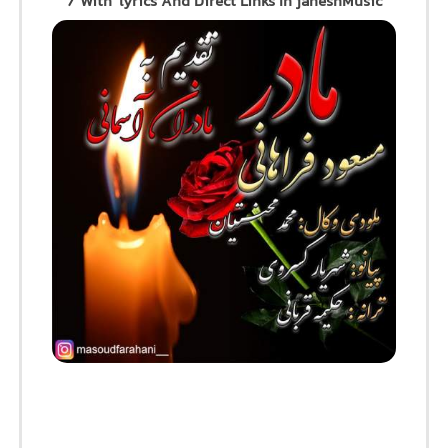
/ With lyrics And Direct Links In jaheshMusic