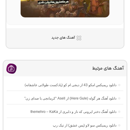
آهنگ های جدید
آهنگ های مرتبط
دانلود ریمیکس امکو 43 از دیجی ام کو (پادکست طولانی عاشقانه)
دانلود آهنگ هر گوله (Here Gule) از Asell “کرمانجی با صدای زن”
دانلود آهنگ دختر ایرونی که ناز و دلبری از themehro – KaKa
دانلود ریمیکس سو لاو (پس عشق) از تیک رپ