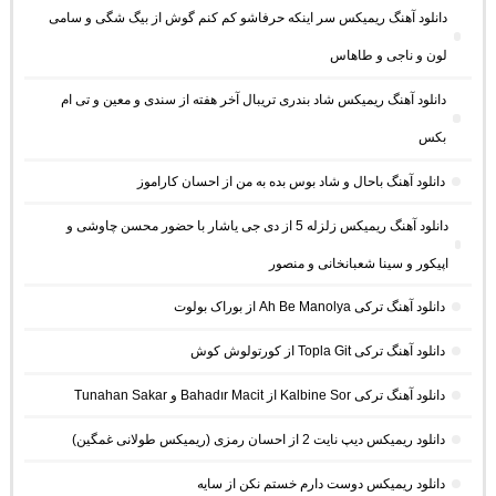
دانلود آهنگ ریمیکس سر اینکه حرفاشو کم کنم گوش از بیگ شگی و سامی
لون و ناجی و طاهاس
دانلود آهنگ ریمیکس شاد بندری تریبال آخر هفته از سندی و معین و تی ام
بکس
دانلود آهنگ باحال و شاد بوس بده به من از احسان کاراموز
دانلود آهنگ ریمیکس زلزله 5 از دی جی یاشار با حضور محسن چاوشی و
اپیکور و سینا شعبانخانی و منصور
دانلود آهنگ ترکی Ah Be Manolya از بوراک بولوت
دانلود آهنگ ترکی Topla Git از کورتولوش کوش
دانلود آهنگ ترکی Kalbine Sor از Bahadır Macit و Tunahan Sakar
دانلود ریمیکس دیپ نایت 2 از احسان رمزی (ریمیکس طولانی غمگین)
دانلود ریمیکس دوست دارم خستم نکن از سایه