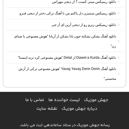
دانلود ریمیکس مینی کست 7 از دیجی مهراس
دانلود ریمیکس سیتیزن دل پاکتم من با آهنگ ترکی دختر از دیجی فنزو
دانلود ریمیکس زیرو رو از دیجی آرین ای آر جی
دانلود آهنگ بشکن بشکنه جون بابا بشکن از آریانا “هوش مصنوعی با صدای
زن”
دانلود آهنگ Dawet a Kurda از Delal “هوش مصنوعی کرد ترند اینستا”
دانلود آهنگ Yavaş Yavaş Derin Derin “هوش مصنوعی ترکی از آرش
محسنی”
جهش موزیک
لیست خواننده ها
تماس با ما
درباره جهش موزیک
نقشه سایت
رسانه جهش موزیک در ستاد ساماندهی ثبت می باشد.