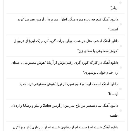
ریلز”
دانلود آهنگ ﻗﺪم ﭼﻪ رﻳﺰه ﻣﻴﺰه ﻣﻴﮕﻦ اﻃﻮار ﻣﻴﺮﻳﺰه از آرمین نصرتی “ترند
اینستا”
دانلود آهنگ امشب مثل هر شب دوباره برات گریه کردم (کجایی) از فرووال
“هوش مصنوعی با صدای زن”
دانلود آهنگ در کارگه کوزه گری رفتم دوش از آریانا “هوش مصنوعی با صدای
زن خیام خوانی بوشهری”
دانلود آهنگ اسمت اومد و قلبم نمیزد از نورا “هوش مصنوعی ترند جدید
اینستا”
دانلود آهنگ شاد همسر من تاج سر من از آرمین 2afm و تتلو و رضایا و اردلان
طعمه
دانلود آهنگ خسته ام ( خسته ام از دنیاتون خسته ام از این بازی ) از میرا “زن