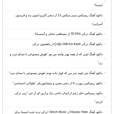
اینستا”
دانلود آهنگ ریمیکس مینی میکس 13 از دیجی آلیزو (سون بند و فریدون
آسرایی)
دانلود آهنگ ترکی TEYRA از مصطفی ججلی و آسمیناتا
دانلود آهنگ ترکی Çoğu Gitti Azı Kaldı از ماهسون ترکی
دانلود آهنگ اونی که از همه بهتر واسه من بود “هوش مصنوعی با صدای مرد و
زن”
دانلود آهنگ چی اومد سر من که قول داده بودم “هوش مصنوعی با صدای مرد”
دانلود ریمیکس ریورب 4 از دیجی معین و میشاموزیکز “طولانی احساسی”
دانلود ریمیکس جای زخم از ایمان حاجی نژاد و آرین ای آر جی “رپی ترکی
کردی”
دانلود آهنگ Havası Yeter از Alisch Music “ترکی ترند جدید اینستا برای