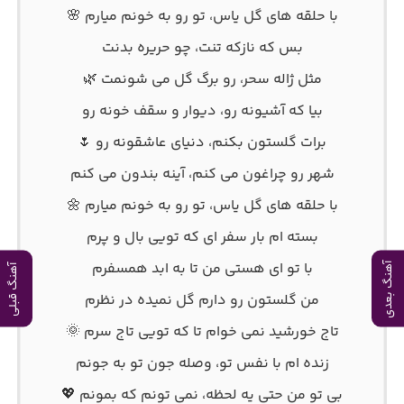
با حلقه های گل یاس، تو رو به خونم میارم 🌸
بس که نازکه تنت، چو حریره بدنت
مثل ژاله سحر، رو برگ گل می شونمت 🌿
بیا که آشیونه رو، دیوار و سقف خونه رو
برات گلستون بکنم، دنیای عاشقونه رو 🌷
شهر رو چراغون می کنم، آینه بندون می کنم
با حلقه های گل یاس، تو رو به خونم میارم 🌼
بسته ام بار سفر ای که تویی بال و پرم
با تو ای هستی من تا به ابد همسفرم
آهنگ بعدی
آهنگ قبلی
من گلستون رو دارم گل نمیده در نظرم
تاج خورشید نمی خوام تا که تویی تاج سرم 🌞
زنده ام با نفس تو، وصله جون تو به جونم
بی تو من حتی یه لحظه، نمی تونم که بمونم 💖