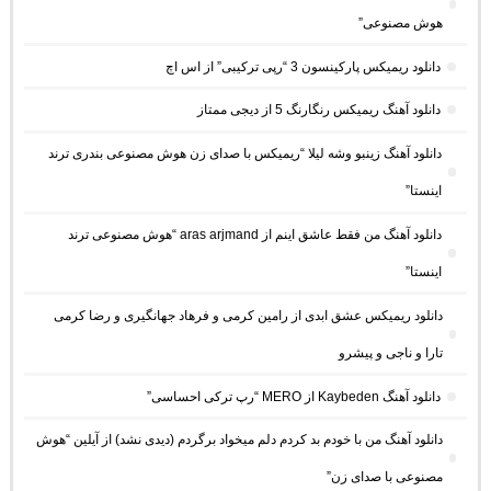
هوش مصنوعی”
دانلود ریمیکس پارکینسون 3 “رپی ترکیبی” از اس اچ
دانلود آهنگ ریمیکس رنگارنگ 5 از دیجی ممتاز
دانلود آهنگ زینبو وشه لیلا “ریمیکس با صدای زن هوش مصنوعی بندری ترند
اینستا”
دانلود آهنگ من فقط عاشق اینم از aras arjmand “هوش مصنوعی ترند
اینستا”
دانلود ریمیکس عشق ابدی از رامین کرمی و فرهاد جهانگیری و رضا کرمی
تارا و ناجی و پیشرو
دانلود آهنگ Kaybeden از MERO “رپ ترکی احساسی”
دانلود آهنگ من با خودم بد کردم دلم میخواد برگردم (دیدی نشد) از آیلین “هوش
مصنوعی با صدای زن”