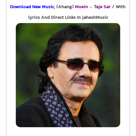
Download New Music
, (Ahang)
Moein
–
Taje Sar
/ With
lyrics And Direct Links In jaheshMusic