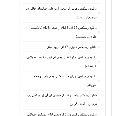
دانلود ریمکیس هوس از دیجی آرین (این خیابونای خالی (بر
نیومدم از پست))
دانلود ریمیکس AM Beat 16 از دیجی AMB (پادکست
طولانی شنیدنی)
دانلود ریمیکس فیوژن 17 از لیروی بیتز
دانلود ریمیکس امکو 43 از دیجی ام کو (پادکست طولانی
عاشقانه)
دانلود ریمیکس تهران فیت 55 از دیجی باربد و محمد
موریانی
دانلود ریمیکس یادت رفت از قدیمی ای آی (ریمیکس رپ
ترکیبی با آهنک کُردی)
دانلود ریمیکس گمبرون 6 از دیجی 4A (ریمیکس طولانی