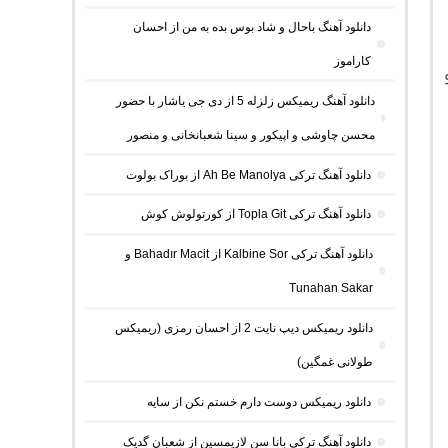
دانلود آهنگ باحال و شاد بوس بده به من از احسان
کاراموز
دانلود آهنگ ریمیکس زلزله 5 از دی جی یاشار با حضور
محسن چاوشی و اپیکور و سینا شعبانخانی و منصور
دانلود آهنگ ترکی Ah Be Manolya از بوراک بولوت
دانلود آهنگ ترکی Topla Git از کورتولوش کوش
دانلود آهنگ ترکی Kalbine Sor از Bahadır Macit و
Tunahan Sakar
دانلود ریمیکس دیپ نایت 2 از احسان رمزی (ریمیکس
طولانی غمگین)
دانلود ریمیکس دوست دارم خستم نکن از سایه
دانلود آهنگ ترکی بانا سن لازیمسین از شعبان گدیک