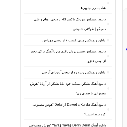
شاد بندری جنوبی)
دانلود ریمیکس موزیک باکس 43 از دیجی رهام و علی
دامیگو | طولانی شنیدنی
دانلود ریمیکس مینی کست 7 از دیجی مهراس
دانلود ریمیکس سیتیزن دل پاکتم من با آهنگ ترکی دختر
از دیجی فنزو
دانلود ریمیکس زیرو رو از دیجی آرین ای آر جی
دانلود آهنگ بشکن بشکنه جون بابا بشکن از آریانا “هوش
مصنوعی با صدای زن”
دانلود آهنگ Dawet a Kurda از Delal “هوش مصنوعی
کرد ترند اینستا”
دانلود آهنگ Yavaş Yavaş Derin Derin “هوش مصنوعی