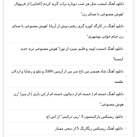
دانلود آهنگ امشب مثل هر شب دوباره برات گریه کردم (کجایی) از فرووال
“هوش مصنوعی با صدای زن”
دانلود آهنگ در کارگه کوزه گری رفتم دوش از آریانا “هوش مصنوعی با صدای
زن خیام خوانی بوشهری”
دانلود آهنگ اسمت اومد و قلبم نمیزد از نورا “هوش مصنوعی ترند جدید
اینستا”
دانلود آهنگ شاد همسر من تاج سر من از آرمین 2afm و تتلو و رضایا و اردلان
طعمه
دانلود آهنگ خسته ام ( خسته ام از دنیاتون خسته ام از این بازی ) از میرا “زن
هوش مصنوعی”
دانلود ریمیکس پارکینسون 3 “رپی ترکیبی” از اس اچ
دانلود آهنگ ریمیکس رنگارنگ 5 از دیجی ممتاز