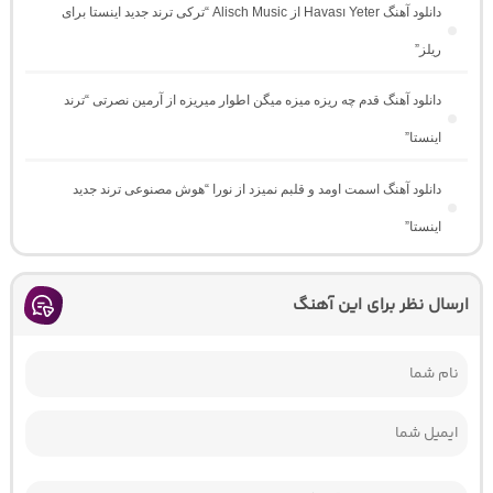
دانلود آهنگ Havası Yeter از Alisch Music “ترکی ترند جدید اینستا برای
ریلز”
دانلود آهنگ ﻗﺪم ﭼﻪ رﻳﺰه ﻣﻴﺰه ﻣﻴﮕﻦ اﻃﻮار ﻣﻴﺮﻳﺰه از آرمین نصرتی “ترند
اینستا”
دانلود آهنگ اسمت اومد و قلبم نمیزد از نورا “هوش مصنوعی ترند جدید
اینستا”
ارسال نظر برای این آهنگ