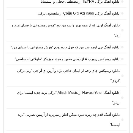
دانلود آهنگ ترکی TEYRA از مصطفی ججلی و آسمیناتا
دانلود آهنگ ترکی Çoğu Gitti Azı Kaldı از ماهسون ترکی
دانلود آهنگ اونی که از همه بهتر واسه من بود “هوش مصنوعی با صدای مرد و
زن”
دانلود آهنگ چی اومد سر من که قول داده بودم “هوش مصنوعی با صدای مرد”
دانلود ریمیکس ریورب 4 از دیجی معین و میشاموزیکز “طولانی احساسی”
دانلود ریمیکس جای زخم از ایمان حاجی نژاد و آرین ای آر جی “رپی ترکی
کردی”
دانلود آهنگ Havası Yeter از Alisch Music “ترکی ترند جدید اینستا برای
ریلز”
دانلود آهنگ ﻗﺪم ﭼﻪ رﻳﺰه ﻣﻴﺰه ﻣﻴﮕﻦ اﻃﻮار ﻣﻴﺮﻳﺰه از آرمین نصرتی “ترند
اینستا”