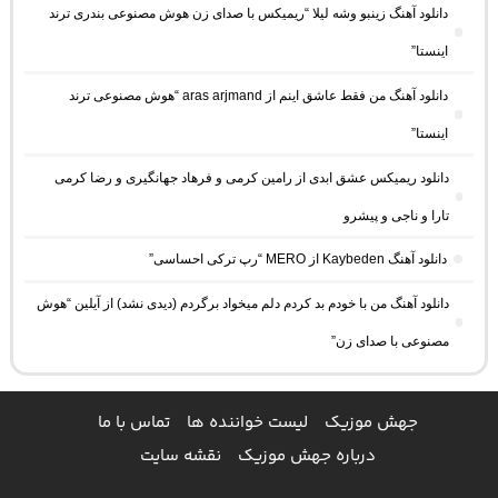
دانلود آهنگ زینبو وشه لیلا “ریمیکس با صدای زن هوش مصنوعی بندری ترند
اینستا”
دانلود آهنگ من فقط عاشق اینم از aras arjmand “هوش مصنوعی ترند
اینستا”
دانلود ریمیکس عشق ابدی از رامین کرمی و فرهاد جهانگیری و رضا کرمی
تارا و ناجی و پیشرو
دانلود آهنگ Kaybeden از MERO “رپ ترکی احساسی”
دانلود آهنگ من با خودم بد کردم دلم میخواد برگردم (دیدی نشد) از آیلین “هوش
مصنوعی با صدای زن”
جهش موزیک
لیست خواننده ها
تماس با ما
درباره جهش موزیک
نقشه سایت