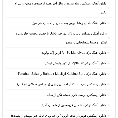
دانلود آهنگ ریمیکس شاد بندری تریبال آخر هفته از سندی و معین و تی ام
بکس
دانلود آهنگ باحال و شاد بوس بده به من از احسان کاراموز
دانلود آهنگ ریمیکس زلزله 5 از دی جی یاشار با حضور محسن چاوشی و
اپیکور و سینا شعبانخانی و منصور
دانلود آهنگ ترکی Ah Be Manolya از بوراک بولوت
دانلود آهنگ ترکی Topla Git از کورتولوش کوش
دانلود آهنگ ترکی Kalbine Sor از Bahadır Macit و Tunahan Sakar
دانلود ریمیکس دیپ نایت 2 از احسان رمزی (ریمیکس طولانی غمگین)
دانلود ریمیکس دوست دارم خستم نکن از سایه
دانلود آهنگ ترکی بانا سن لازیمسین از شعبان گدیک
دانلود ریمکیس هوس از دیجی آرین (این خیابونای خالی (بر نیومدم از پست))