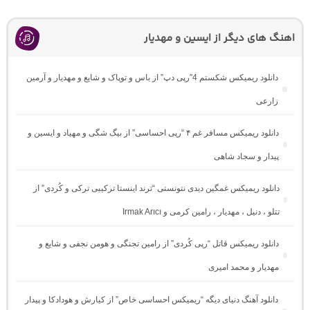
اهنگ های دیگر از ایسین و مهدیار
دانلود ریمیکس شکستم 4″رپی دپ” از یاس و توپاک و شایع و مهدیار و آرمین
زارعی
دانلود ریمیکس مسافر غم ۴ “رپی احساسی” از بیگ شگی و مهیاد و ایسین و
پیدار و سجاد شاهی
دانلود ریمیکس غمگین دیدی نتونستی “ترند اینستا ترکیبی ترکی و کُردی” از
تتلو ، دنیل ، مهدیار ، رامین کرمی و Irmak Arıcı
دانلود ریمیکس قاتل “رپی کُردی” از رامین تجنگی و هومن نجفی و شایع و
مهدیار و محمد امیری
دانلود آهنگ دنیای دیگه “ریمیکس احساسی خاص” از کیارش و هودادکا و پیدار