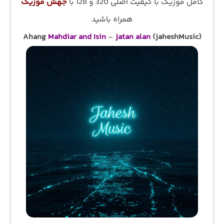
کامل موزیک با کیفیت اصلی 320 و 128 با
جهش موزیک
همراه باشید
Ahang
Mahdiar and Isin
–
jatan alan
(jaheshMusic)