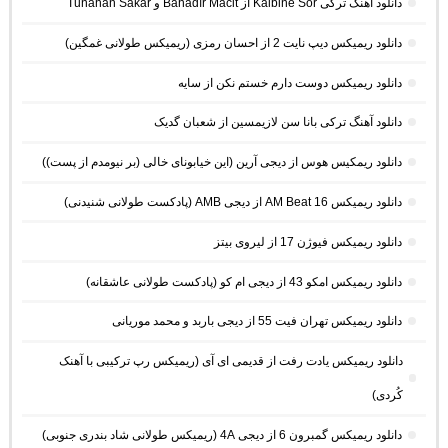
دانلود آهنگ ترکی Kalbine Sor از Bahadır Macit و Tunahan Sakar
دانلود ریمیکس دیپ نایت 2 از احسان رمزی (ریمیکس طولانی غمگین)
دانلود ریمیکس دوست دارم خستم نکن از سایه
دانلود آهنگ ترکی بانا سن لازیمسین از شعبان گدیک
دانلود ریمکیس هوس از دیجی آرین (این خیابونای خالی (بر نیومدم از پست))
دانلود ریمیکس AM Beat 16 از دیجی AMB (پادکست طولانی شنیدنی)
دانلود ریمیکس فیوژن 17 از لیروی بیتز
دانلود ریمیکس امکو 43 از دیجی ام کو (پادکست طولانی عاشقانه)
دانلود ریمیکس تهران فیت 55 از دیجی باربد و محمد موریانی
دانلود ریمیکس یادت رفت از قدیمی ای آی (ریمیکس رپ ترکیبی با آهنک
کُردی)
دانلود ریمیکس گمبرون 6 از دیجی 4A (ریمیکس طولانی شاد بندری جنوبی)