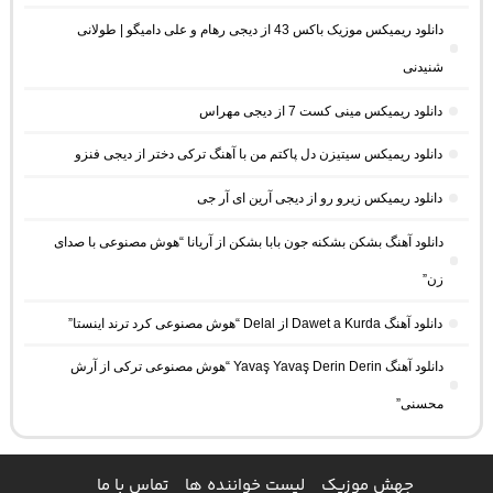
دانلود ریمیکس موزیک باکس 43 از دیجی رهام و علی دامیگو | طولانی
شنیدنی
دانلود ریمیکس مینی کست 7 از دیجی مهراس
دانلود ریمیکس سیتیزن دل پاکتم من با آهنگ ترکی دختر از دیجی فنزو
دانلود ریمیکس زیرو رو از دیجی آرین ای آر جی
دانلود آهنگ بشکن بشکنه جون بابا بشکن از آریانا “هوش مصنوعی با صدای
زن”
دانلود آهنگ Dawet a Kurda از Delal “هوش مصنوعی کرد ترند اینستا”
دانلود آهنگ Yavaş Yavaş Derin Derin “هوش مصنوعی ترکی از آرش
محسنی”
جهش موزیک
لیست خواننده ها
تماس با ما