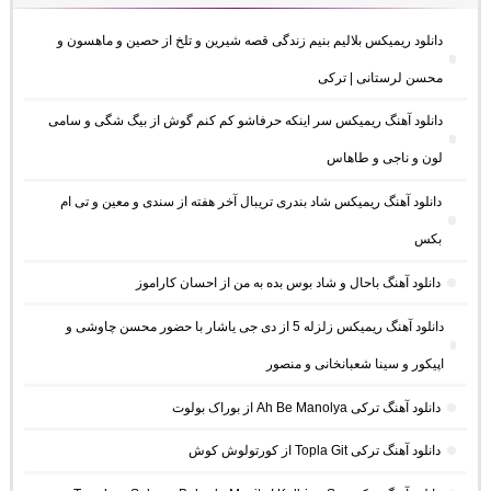
دانلود ریمیکس بلالیم بنیم زندگی قصه شیرین و تلخ از حصین و ماهسون و
محسن لرستانی | ترکی
دانلود آهنگ ریمیکس سر اینکه حرفاشو کم کنم گوش از بیگ شگی و سامی
لون و ناجی و طاهاس
دانلود آهنگ ریمیکس شاد بندری تریبال آخر هفته از سندی و معین و تی ام
بکس
دانلود آهنگ باحال و شاد بوس بده به من از احسان کاراموز
دانلود آهنگ ریمیکس زلزله 5 از دی جی یاشار با حضور محسن چاوشی و
اپیکور و سینا شعبانخانی و منصور
دانلود آهنگ ترکی Ah Be Manolya از بوراک بولوت
دانلود آهنگ ترکی Topla Git از کورتولوش کوش