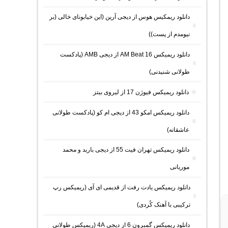
دانلود ریمکیس هوس از دیجی آرین (این خیابونای خالی (بر
نیومدم از پست))
دانلود ریمیکس AM Beat 16 از دیجی AMB (پادکست
طولانی شنیدنی)
دانلود ریمیکس فیوژن 17 از لیروی بیتز
دانلود ریمیکس امکو 43 از دیجی ام کو (پادکست طولانی
عاشقانه)
دانلود ریمیکس تهران فیت 55 از دیجی باربد و محمد
موریانی
دانلود ریمیکس یادت رفت از قدیمی ای آی (ریمیکس رپ
ترکیبی با آهنک کُردی)
دانلود ریمیکس گمبرون 6 از دیجی 4A (ریمیکس طولانی