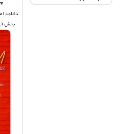
om
دانلود ا
پخش آنلا