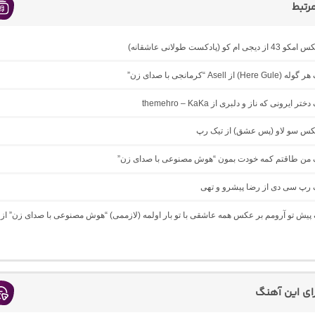
رتبط
ام کو (پادکست طولانی عاشقانه)
 از Asell “کرمانجی با صدای زن”
ر ایرونی که ناز و دلبری از themehro – KaKa
میکس سو لاو (پس عشق) از تیک رپ
نگ من طاقتم کمه خودت بمون “هوش مصنوعی با صدای زن”
گ رپ سی دی از رضا پیشرو و تهی
گ پیش تو آرومم بر عکس همه عاشقی با تو بار اولمه (لازممی) “هوش مصنوعی با صدای زن” از
رای این آهنگ