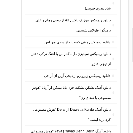
شاد بندری جنوبی)
دانلود ریمیکس موزیک باکس 43 از دیجی رهام و علی
دامیگو | طولانی شنیدنی
دانلود ریمیکس مینی کست 7 از دیجی مهراس
دانلود ریمیکس سیتیزن دل پاکتم من با آهنگ ترکی دختر
از دیجی فنزو
دانلود ریمیکس زیرو رو از دیجی آرین ای آر جی
دانلود آهنگ بشکن بشکنه جون بابا بشکن از آریانا “هوش
مصنوعی با صدای زن”
دانلود آهنگ Dawet a Kurda از Delal “هوش مصنوعی
کرد ترند اینستا”
دانلود آهنگ Yavaş Yavaş Derin Derin “هوش مصنوعی