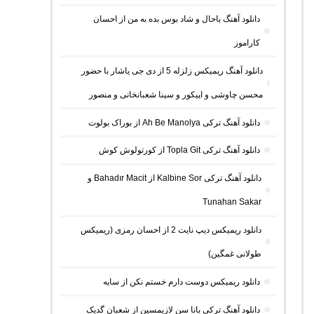
دانلود آهنگ باحال و شاد بوس بده به من از احسان
کاراموز
دانلود آهنگ ریمیکس زلزله 5 از دی جی یاشار با حضور
محسن چاوشی و اپیکور و سینا شعبانخانی و منصور
دانلود آهنگ ترکی Ah Be Manolya از بوراک بولوت
دانلود آهنگ ترکی Topla Git از کورتولوش کوش
دانلود آهنگ ترکی Kalbine Sor از Bahadır Macit و
Tunahan Sakar
دانلود ریمیکس دیپ نایت 2 از احسان رمزی (ریمیکس
طولانی غمگین)
دانلود ریمیکس دوست دارم خستم نکن از سایه
دانلود آهنگ ترکی بانا سن لازیمسین از شعبان گدیک