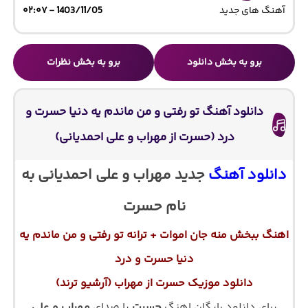
آهنگ های جدید
1403/11/05 - ۰۲:۰۷
برو به بخش دانلود
برو به بخش نظرات
دانلود آهنگ ﺗﻮ رﻓﺘﻰ و ﻣﻦ ﻣﺎﻧﺪم ﻳﻪ دﻧﻴﺎ ﺣﺴﺮت و
درد (حسرت از مهراب و علی احمدیانی)
دانلود آهنگ
جدید مهراب و علی احمدیانی به
نام حسرت
اهنگ ﺑﺒﺨﺶ ﻣﻨﻪ ﺟﺎن اﻣﻮات + ترانه ﺗﻮ رﻓﺘﻰ و ﻣﻦ ﻣﺎﻧﺪم ﻳﻪ
دﻧﻴﺎ ﺣﺴﺮت و درد
دانلود موزیک حسرت از مهراب (آرشیو ترند)
برای دانلود رایگان اهنگ
حسرت
با صدای
مهراب و علی