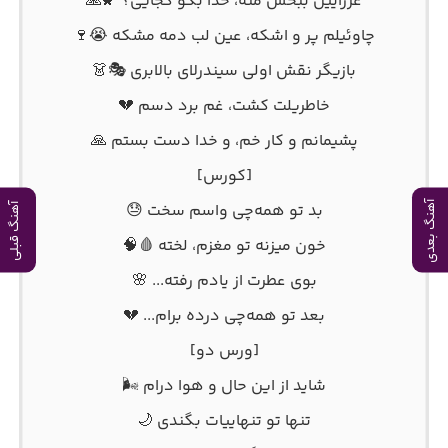
عزراییل ببخش منه، خدا بگو کجایی؟ 🌠🙏
چاوئیلم پر و اشکه، عین لب دمه مشکه 😭🍷
بازیگر نقش اولی سیندرلای بالابری 🎭👗
خاطریلت کشت، غم برد دسم 💔
پشیمانم و کار خم، و خدا دست بستم 🙏
[کورس]
آهنگ بعدی
بد تو همه‌چی واسم سخت 😓
آهنگ قبلی
خون میزنه تو مغزم، لخته 🩸🧠
بوی عطرت از یادم رفته... 🌸
بعد تو همه‌چی درده برام... 💔
[ورس دو]
شاید از این حال و هوا درام 🌬️
تنها تو تنهاییات بگندی 🌙