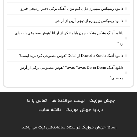
دانلود ریمیکس سیتیزن دل پاکتم من با آهنگ ترکی دختر از دیجی فنزو
دانلود ریمیکس زیرو رو از دیجی آرین ای آر جی
دانلود آهنگ بشکن بشکنه جون بابا بشکن از آریانا “هوش مصنوعی با صدای
زن”
دانلود آهنگ Dawet a Kurda از Delal “هوش مصنوعی کرد ترند اینستا”
دانلود آهنگ Yavaş Yavaş Derin Derin “هوش مصنوعی ترکی از آرش
محسنی”
جهش موزیک
لیست خواننده ها
تماس با ما
درباره جهش موزیک
نقشه سایت
رسانه جهش موزیک در ستاد ساماندهی ثبت می باشد.