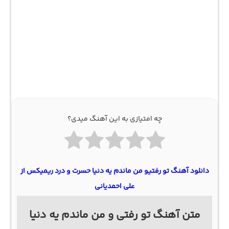
چه امتیازی به این آهنگ میدی؟
دانلود آهنگ تو رفتیو من ماندم یه دنیا حسرت و درد ریمیکس از
علی احمدیانی
متن آهنگ ﺗﻮ رﻓﺘﻰ و ﻣﻦ ﻣﺎﻧﺪم ﻳﻪ دﻧﻴﺎ