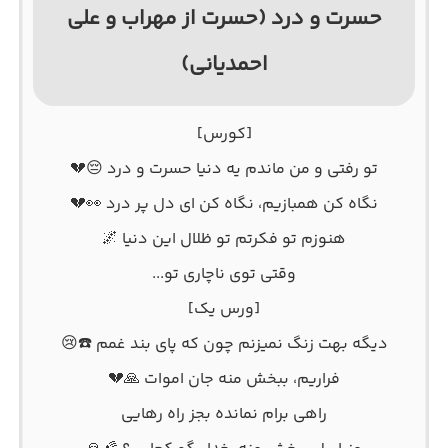
ﺣﺴﺮت و درد (حسرت از مهراب و علی
احمدیانی)
[کورس]
تو رفتی و من ماندم یه دنیا حسرت و درد 😔💔
نگاه کن همبازیم، نگاه کن ای دل پر درد 👀💔
هنوزم تو فکرتم تو ظلال این دنیا 🌌
وقتی توی ناچاری تو...
[ورس یک]
دیگه بهت زنگ نمیزنم چون که پای بند غمم ☎️😢
فراریم، ببخش منه جان اموات 🙏💔
راهی برام نمانده بجز راه رهایی