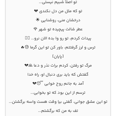
تو اصلاً شبیم نیستی...
تو که مثل من دل نکندی 💔
درخشان منی، روشنایی 🌟
عطر شالت پیچیده تو شهر 🌹
پیدات کردم، تو رو وا بده الان نرو... 🚶‍♀️
ترس و لرز گرفتتم، باور کن تو این گرما 😓🔥
[پایان]
مرگ تو رفتن، کردم برات نذر و دعا 🙏💔
گفتش که باید بری دنبال او، راه خدا
آمد به جانم روح خوابی 😴💔
ترسم از این بود که تو بخوابی...
تو این عشق جوانی، گفتی بیا وقت هست واسه برگشتن...
تف به من که برگشتم...