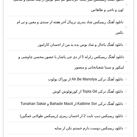
لون و ناجی و طاهاس
دانلود آهنگ ریمیکس شاد بندری تریبال آخر هفته از سندی و معین و تی ام
بکس
دانلود آهنگ باحال و شاد بوس بده به من از احسان کاراموز
دانلود آهنگ ریمیکس زلزله 5 از دی جی یاشار با حضور محسن چاوشی و
اپیکور و سینا شعبانخانی و منصور
دانلود آهنگ ترکی Ah Be Manolya از بوراک بولوت
دانلود آهنگ ترکی Topla Git از کورتولوش کوش
دانلود آهنگ ترکی Kalbine Sor از Bahadır Macit و Tunahan Sakar
دانلود ریمیکس دیپ نایت 2 از احسان رمزی (ریمیکس طولانی غمگین)
دانلود ریمیکس دوست دارم خستم نکن از سایه