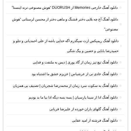
دانلود آهنگ خارجی Memories از DUORUSH “هوش مصنوعی ترند اینستا”
دانلود آهنگ آخ چه بلایی دختر قشنگ و ماهی دختر از محسن لرستانی “هوش
مصنوعی”
دانلود آهنگ ریمیکس ازت نمیگذرم اگه خدایی باشه از علی احمدیانی و تتلو و
حمیدرضا بابایی و حصین و بیگ شگی
دانلود آهنگ تیغ تیز زمان از گاد پوری | دیس به ملتفت و فدایی
دانلود آهنگ عادی نی از عرشیاس | عزیزم عشق ما اشتباه بود
دانلود آهنگ به سکوت سرد زمان از محمدرضا شجریان | تصنیف بی همزبان
دانلود آهنگ ادا از سینا پارسیان | بسه بسه دیگه ادا نیا ما بد بودیم
دانلود آهنگ گلهای باران خورده از علیرضا قربانی
دانلود آهنگ فرشته از امید عقابی