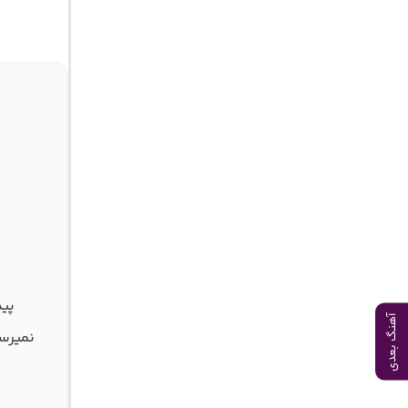
پید
آهنگ بعدی
نمیرس