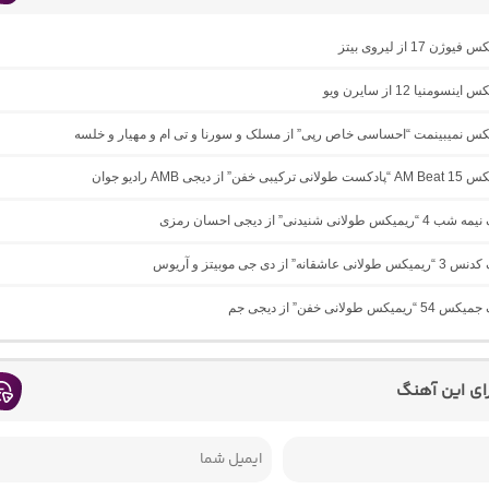
ژن 17 از لیروی بیتز
نسومنیا 12 از سایرن ویو
یکس نمیبینمت “احساسی خاص رپی” از مسلک و سورنا و تی ام و مهیار و خلسه
 از دیجی AMB رادیو جوان
ولانی شنیدنی” از دیجی احسان رمزی
انه” از دی جی موبیتز و آریوس
کس طولانی خفن” از دیجی جم
رای این آهنگ