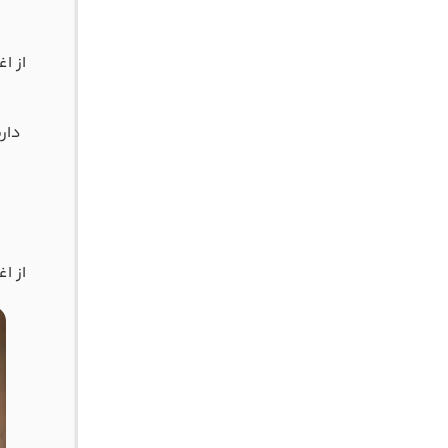
از ا
دار
از ا