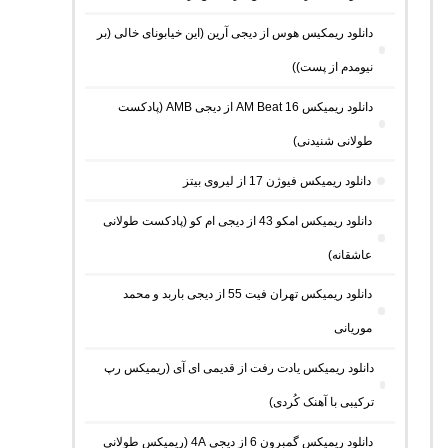
دانلود ریمکیس هوس از دیجی آرین (این خیابونای خالی (بر
نیومدم از پست))
دانلود ریمیکس AM Beat 16 از دیجی AMB (پادکست
طولانی شنیدنی)
دانلود ریمیکس فیوژن 17 از لیروی بیتز
دانلود ریمیکس امکو 43 از دیجی ام کو (پادکست طولانی
عاشقانه)
دانلود ریمیکس تهران فیت 55 از دیجی باربد و محمد
موریانی
دانلود ریمیکس یادت رفت از قدیمی ای آی (ریمیکس رپ
ترکیبی با آهنک کُردی)
دانلود ریمیکس گمبرون 6 از دیجی 4A (ریمیکس طولانی