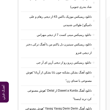
شاد بندری جنوبی)
دانلود ریمیکس موزیک باکس 43 از دیجی رهام و علی
دامیگو | طولانی شنیدنی
دانلود ریمیکس مینی کست 7 از دیجی مهراس
دانلود ریمیکس سیتیزن دل پاکتم من با آهنگ ترکی دختر
از دیجی فنزو
دانلود ریمیکس زیرو رو از دیجی آرین ای آر جی
دانلود آهنگ بشکن بشکنه جون بابا بشکن از آریانا “هوش
مصنوعی با صدای زن”
آهنگ قبلی
دانلود آهنگ Dawet a Kurda از Delal “هوش مصنوعی
کرد ترند اینستا”
دانلود آهنگ Yavaş Yavaş Derin Derin “هوش مصنوعی