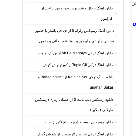
تن
دانلود آهنگ باحال و شاد بوس بده به من از احسان
کاراموز
D
دانلود آهنگ ریمیکس زلزله 5 از دی جی یاشار با حضور
محسن چاوشی و اپیکور و سینا شعبانخانی و منصور
دانلود آهنگ ترکی Ah Be Manolya از بوراک بولوت
دانلود آهنگ ترکی Topla Git از کورتولوش کوش
دانلود آهنگ ترکی Kalbine Sor از Bahadır Macit و
Tunahan Sakar
دانلود ریمیکس دیپ نایت 2 از احسان رمزی (ریمیکس
طولانی غمگین)
دانلود ریمیکس دوست دارم خستم نکن از سایه
دانلود آهنگ ترکی بانا سن لازیمسین از شعبان گدیک