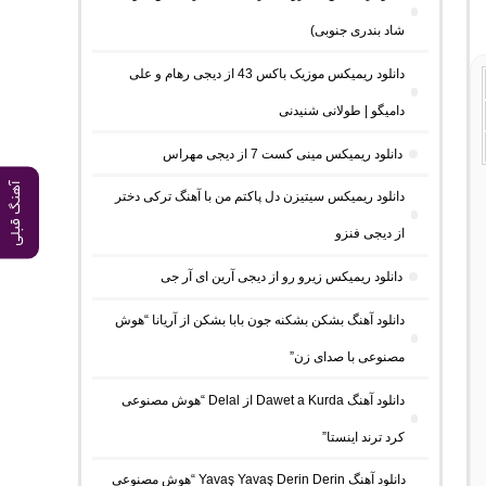
شاد بندری جنوبی)
دانلود ریمیکس موزیک باکس 43 از دیجی رهام و علی
دامیگو | طولانی شنیدنی
دانلود ریمیکس مینی کست 7 از دیجی مهراس
آهنگ قبلی
دانلود ریمیکس سیتیزن دل پاکتم من با آهنگ ترکی دختر
از دیجی فنزو
دانلود ریمیکس زیرو رو از دیجی آرین ای آر جی
دانلود آهنگ بشکن بشکنه جون بابا بشکن از آریانا “هوش
مصنوعی با صدای زن”
دانلود آهنگ Dawet a Kurda از Delal “هوش مصنوعی
کرد ترند اینستا”
دانلود آهنگ Yavaş Yavaş Derin Derin “هوش مصنوعی