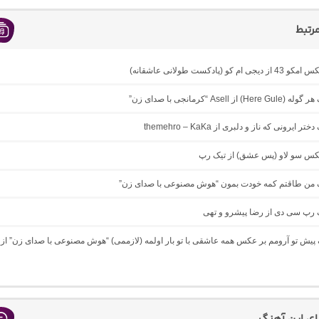
رتبط
ام کو (پادکست طولانی عاشقانه)
 از Asell “کرمانجی با صدای زن”
ر ایرونی که ناز و دلبری از themehro – KaKa
میکس سو لاو (پس عشق) از تیک رپ
نگ من طاقتم کمه خودت بمون “هوش مصنوعی با صدای زن”
گ رپ سی دی از رضا پیشرو و تهی
گ پیش تو آرومم بر عکس همه عاشقی با تو بار اولمه (لازممی) “هوش مصنوعی با صدای زن” از