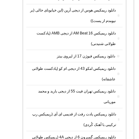
دانلود ریمکیس هوس از دیجی آرین (این خیابونای خالی (بر
نیومدم از پست))
دانلود ریمیکس AM Beat 16 از دیجی AMB (پادکست
طولانی شنیدنی)
دانلود ریمیکس فیوژن 17 از لیروی بیتز
دانلود ریمیکس امکو 43 از دیجی ام کو (پادکست طولانی
عاشقانه)
دانلود ریمیکس تهران فیت 55 از دیجی باربد و محمد
موریانی
دانلود ریمیکس یادت رفت از قدیمی ای آی (ریمیکس رپ
ترکیبی با آهنک کُردی)
دانلود ریمیکس گمبرون 6 از دیجی 4A (ریمیکس طولانی