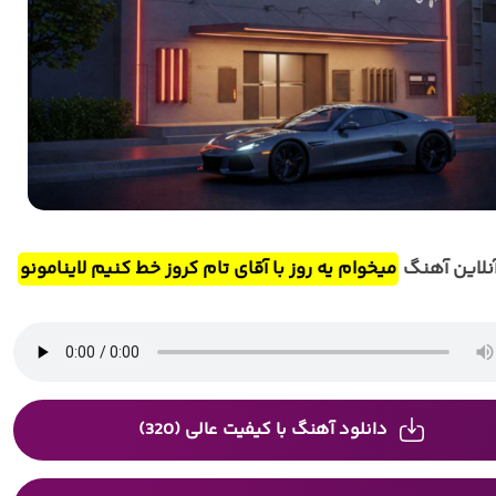
لاین آهنگ
میخوام یه روز با آقای تام کروز خط کنیم لاینامونو
دانلود آهنگ با کیفیت عالی (320)