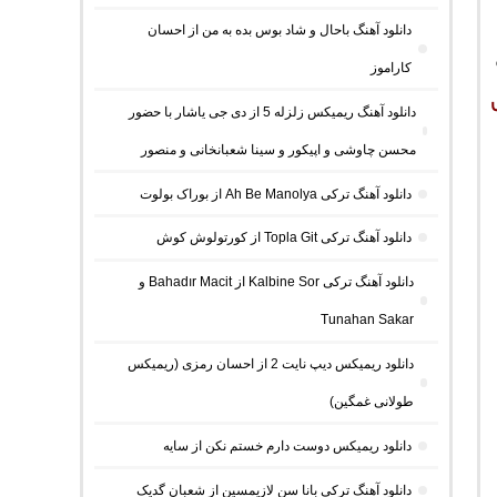
دانلود آهنگ باحال و شاد بوس بده به من از احسان
کاراموز
دانلود آهنگ ریمیکس زلزله 5 از دی جی یاشار با حضور
محسن چاوشی و اپیکور و سینا شعبانخانی و منصور
دانلود آهنگ ترکی Ah Be Manolya از بوراک بولوت
دانلود آهنگ ترکی Topla Git از کورتولوش کوش
دانلود آهنگ ترکی Kalbine Sor از Bahadır Macit و
Tunahan Sakar
دانلود ریمیکس دیپ نایت 2 از احسان رمزی (ریمیکس
طولانی غمگین)
دانلود ریمیکس دوست دارم خستم نکن از سایه
دانلود آهنگ ترکی بانا سن لازیمسین از شعبان گدیک