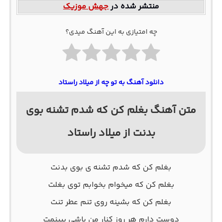
منتشر شده در
جهش موزیک
چه امتیازی به این آهنگ میدی؟
دانلود آهنگ به تو چه از میلاد راستاد
متن آهنگ بغلم کن که شدم تشنه بوی
بدنت از میلاد راستاد
ﺑﻐﻠﻢ ﻛﻦ ﻛﻪ ﺷﺪم ﺗﺸﻨﻪ ی ﺑﻮی ﺑﺪﻧﺖ
ﺑﻐﻠﻢ ﻛﻦ ﻛﻪ ﻣﻴﺨﻮام ﺑﺨﻮاﺑﻢ ﺗﻮی ﺑﻐﻠﺖ
ﺑﻐﻠﻢ ﻛﻦ ﻛﻪ ﺑﺸﻴﻨﻪ روی ﺗﻨﻢ ﻋﻄﺮ ﺗﻨﺖ
دوﺳﺖ دارم ﻫﺮ روز ﻛﻨﺎر ﻣﻦ ﺑﺎﺷﻰ ﺑﺒﻴﻨﻤﺖ