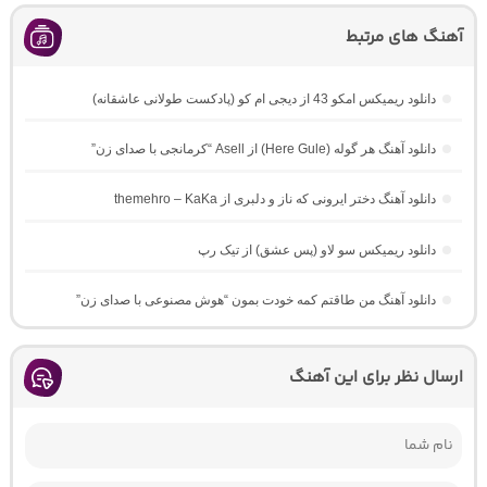
آهنگ های مرتبط
دانلود ریمیکس امکو 43 از دیجی ام کو (پادکست طولانی عاشقانه)
دانلود آهنگ هر گوله (Here Gule) از Asell “کرمانجی با صدای زن”
دانلود آهنگ دختر ایرونی که ناز و دلبری از themehro – KaKa
دانلود ریمیکس سو لاو (پس عشق) از تیک رپ
دانلود آهنگ من طاقتم کمه خودت بمون “هوش مصنوعی با صدای زن”
ارسال نظر برای این آهنگ