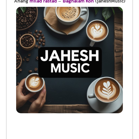
Ahang
milad rastad
–
Baghalam Kon
(jaheshMusic)