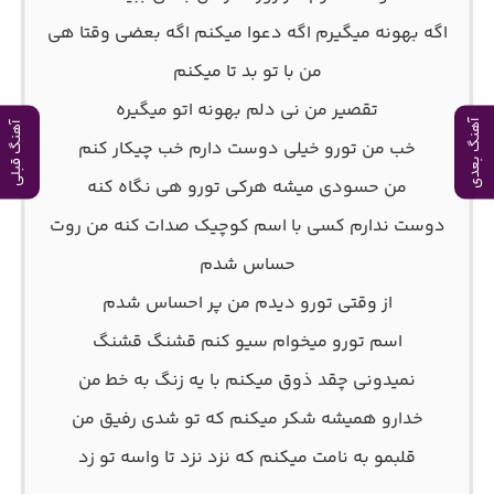
اﮔﻪ ﺑﻬﻮﻧﻪ ﻣﻴﮕﻴﺮم اﮔﻪ دﻋﻮا ﻣﻴﻜﻨﻢ اﮔﻪ ﺑﻌﻀﻰ وﻗﺘﺎ ﻫﻰ
ﻣﻦ ﺑﺎ ﺗﻮ ﺑﺪ ﺗﺎ ﻣﻴﻜﻨﻢ
ﺗﻘﺼﻴﺮ ﻣﻦ ﻧﻰ دﻟﻢ ﺑﻬﻮﻧﻪ اﺗﻮ ﻣﻴﮕﻴﺮه
آهنگ بعدی
آهنگ قبلی
ﺧﺐ ﻣﻦ ﺗﻮرو ﺧﻴﻠﻰ دوﺳﺖ دارم ﺧﺐ ﭼﻴﻜﺎر ﻛﻨﻢ
ﻣﻦ ﺣﺴﻮدی ﻣﻴﺸﻪ ﻫﺮﻛﻰ ﺗﻮرو ﻫﻰ ﻧﮕﺎه ﻛﻨﻪ
دوﺳﺖ ﻧﺪارم ﻛﺴﻰ ﺑﺎ اﺳﻢ ﻛﻮﭼﻴﮏ ﺻﺪات ﻛﻨﻪ ﻣﻦ روت
ﺣﺴﺎس ﺷﺪم
از وﻗﺘﻰ ﺗﻮرو دﻳﺪم ﻣﻦ ﭘﺮ اﺣﺴﺎس ﺷﺪم
اﺳﻢ ﺗﻮرو ﻣﻴﺨﻮام ﺳﻴﻮ ﻛﻨﻢ ﻗﺸﻨﮓ ﻗﺸﻨﮓ
ﻧﻤﻴﺪوﻧﻰ ﭼﻘﺪ ذوق ﻣﻴﻜﻨﻢ ﺑﺎ ﻳﻪ زﻧﮓ ﺑﻪ ﺧﻄ ﻣﻦ
ﺧﺪارو ﻫﻤﻴﺸﻪ ﺷﻜﺮ ﻣﻴﻜﻨﻢ ﻛﻪ ﺗﻮ ﺷﺪی رﻓﻴﻖ ﻣﻦ
ﻗﻠﺒﻤﻮ ﺑﻪ ﻧﺎﻣﺖ ﻣﻴﻜﻨﻢ ﻛﻪ ﻧﺰد ﻧﺰد ﺗﺎ واﺳﻪ ﺗﻮ زد