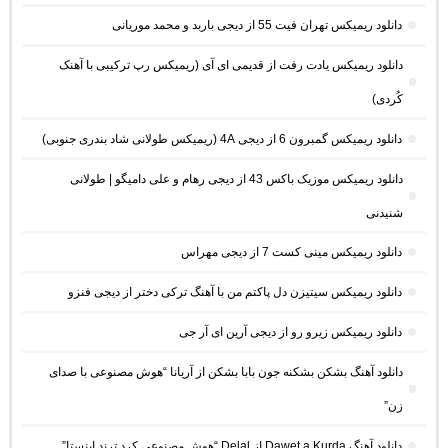
دانلود ریمیکس تهران فیت 55 از دیجی باربد و محمد موریانی
دانلود ریمیکس یادت رفت از قدیمی ای آی (ریمیکس رپ ترکیبی با آهنک
کُردی)
دانلود ریمیکس گمبرون 6 از دیجی 4A (ریمیکس طولانی شاد بندری جنوبی)
دانلود ریمیکس موزیک باکس 43 از دیجی رهام و علی دامیگو | طولانی
شنیدنی
دانلود ریمیکس مینی کست 7 از دیجی مهراس
دانلود ریمیکس سیتیزن دل پاکتم من با آهنگ ترکی دختر از دیجی فنزو
دانلود ریمیکس زیرو رو از دیجی آرین ای آر جی
دانلود آهنگ بشکن بشکنه جون بابا بشکن از آریانا “هوش مصنوعی با صدای
زن”
دانلود آهنگ Dawet a Kurda از Delal “هوش مصنوعی کرد ترند اینستا”