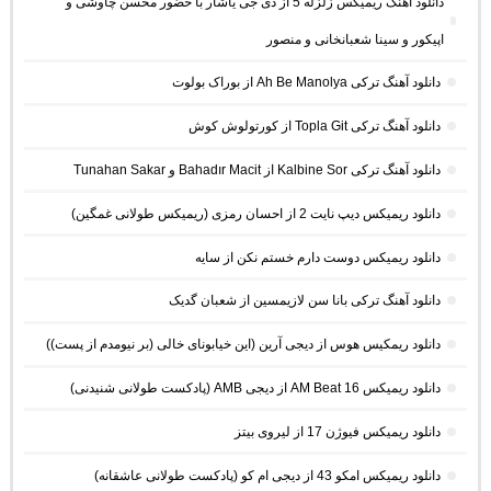
دانلود آهنگ ریمیکس زلزله 5 از دی جی یاشار با حضور محسن چاوشی و
اپیکور و سینا شعبانخانی و منصور
دانلود آهنگ ترکی Ah Be Manolya از بوراک بولوت
دانلود آهنگ ترکی Topla Git از کورتولوش کوش
دانلود آهنگ ترکی Kalbine Sor از Bahadır Macit و Tunahan Sakar
دانلود ریمیکس دیپ نایت 2 از احسان رمزی (ریمیکس طولانی غمگین)
دانلود ریمیکس دوست دارم خستم نکن از سایه
دانلود آهنگ ترکی بانا سن لازیمسین از شعبان گدیک
دانلود ریمکیس هوس از دیجی آرین (این خیابونای خالی (بر نیومدم از پست))
دانلود ریمیکس AM Beat 16 از دیجی AMB (پادکست طولانی شنیدنی)
دانلود ریمیکس فیوژن 17 از لیروی بیتز
دانلود ریمیکس امکو 43 از دیجی ام کو (پادکست طولانی عاشقانه)