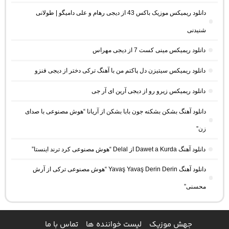
دانلود ریمیکس موزیک باکس 43 از دیجی رهام و علی دامیگو | طولانی
شنیدنی
دانلود ریمیکس مینی کست 7 از دیجی مهراس
دانلود ریمیکس سیتیزن دل پاکتم من با آهنگ ترکی دختر از دیجی فنزو
دانلود ریمیکس زیرو رو از دیجی آرین ای آر جی
دانلود آهنگ بشکن بشکنه جون بابا بشکن از آریانا “هوش مصنوعی با صدای
زن”
دانلود آهنگ Dawet a Kurda از Delal “هوش مصنوعی کرد ترند اینستا”
دانلود آهنگ Yavaş Yavaş Derin Derin “هوش مصنوعی ترکی از آرش
محسنی”
جهش موزیک
لیست خواننده ها
تماس با ما