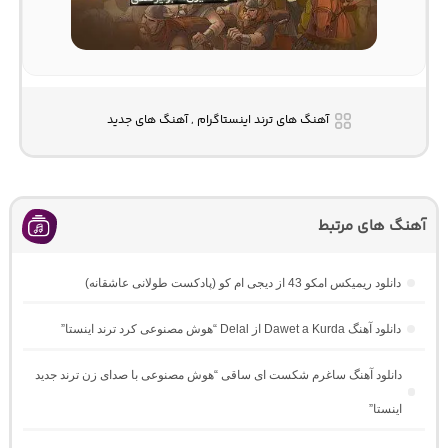
آهنگ های ترند اینستاگرام , آهنگ های جدید
آهنگ های مرتبط
دانلود ریمیکس امکو 43 از دیجی ام کو (پادکست طولانی عاشقانه)
دانلود آهنگ Dawet a Kurda از Delal “هوش مصنوعی کرد ترند اینستا”
دانلود آهنگ ساغرم شکست ای ساقی “هوش مصنوعی با صدای زن ترند جدید
اینستا”