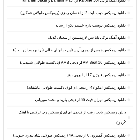
دانلود آهنگ ترکی Kalbine Sor از Bahadır Macit و Tunahan Sakar
دانلود ریمیکس دیپ نایت 2 از احسان رمزی (ریمیکس طولانی غمگین)
دانلود ریمیکس دوست دارم خستم نکن از سایه
دانلود آهنگ ترکی بانا سن لازیمسین از شعبان گدیک
دانلود ریمکیس هوس از دیجی آرین (این خیابونای خالی (بر نیومدم از پست))
دانلود ریمیکس AM Beat 16 از دیجی AMB (پادکست طولانی شنیدنی)
دانلود ریمیکس فیوژن 17 از لیروی بیتز
دانلود ریمیکس امکو 43 از دیجی ام کو (پادکست طولانی عاشقانه)
دانلود ریمیکس تهران فیت 55 از دیجی باربد و محمد موریانی
دانلود ریمیکس یادت رفت از قدیمی ای آی (ریمیکس رپ ترکیبی با آهنک
کُردی)
دانلود ریمیکس گمبرون 6 از دیجی 4A (ریمیکس طولانی شاد بندری جنوبی)