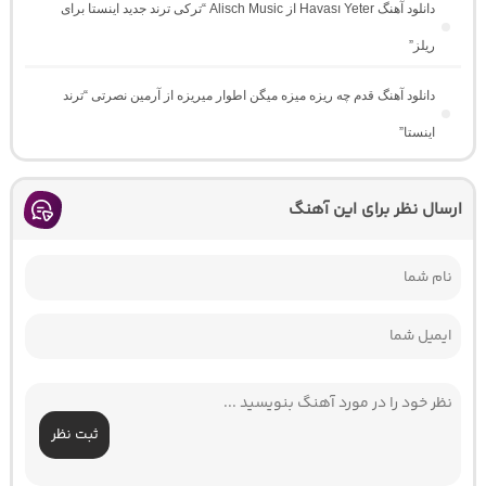
دانلود آهنگ Havası Yeter از Alisch Music “ترکی ترند جدید اینستا برای
ریلز”
دانلود آهنگ ﻗﺪم ﭼﻪ رﻳﺰه ﻣﻴﺰه ﻣﻴﮕﻦ اﻃﻮار ﻣﻴﺮﻳﺰه از آرمین نصرتی “ترند
اینستا”
ارسال نظر برای این آهنگ
ثبت نظر