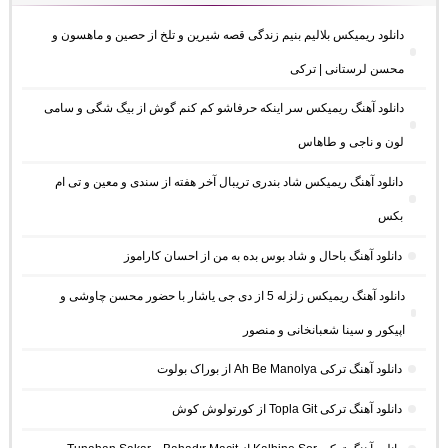
دانلود ریمیکس بلالیم بنیم زندگی قصه شیرین و تلخ از حصین و ماهسون و
محسن لرستانی | ترکی
دانلود آهنگ ریمیکس سر اینکه حرفاشو کم کنم گوش از بیگ شگی و سامی
لون و ناجی و طاهاس
دانلود آهنگ ریمیکس شاد بندری تریبال آخر هفته از سندی و معین و تی ام
بکس
دانلود آهنگ باحال و شاد بوس بده به من از احسان کاراموز
دانلود آهنگ ریمیکس زلزله 5 از دی جی یاشار با حضور محسن چاوشی و
اپیکور و سینا شعبانخانی و منصور
دانلود آهنگ ترکی Ah Be Manolya از بوراک بولوت
دانلود آهنگ ترکی Topla Git از کورتولوش کوش