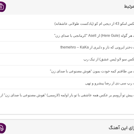
رتبط
ام کو (پادکست طولانی عاشقانه)
 از Asell “کرمانجی با صدای زن”
ر ایرونی که ناز و دلبری از themehro – KaKa
میکس سو لاو (پس عشق) از تیک رپ
نگ من طاقتم کمه خودت بمون “هوش مصنوعی با صدای زن”
گ رپ سی دی از رضا پیشرو و تهی
گ پیش تو آرومم بر عکس همه عاشقی با تو بار اولمه (لازممی) “هوش مصنوعی با صدای زن” از
رای این آهنگ