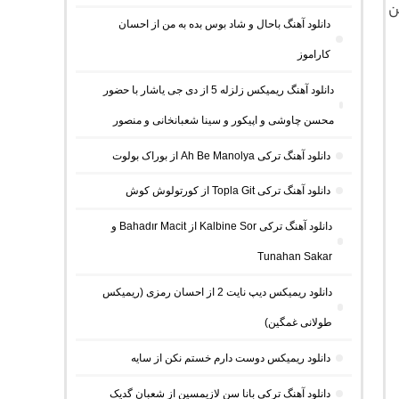
ن
دانلود آهنگ باحال و شاد بوس بده به من از احسان
کاراموز
دانلود آهنگ ریمیکس زلزله 5 از دی جی یاشار با حضور
محسن چاوشی و اپیکور و سینا شعبانخانی و منصور
دانلود آهنگ ترکی Ah Be Manolya از بوراک بولوت
دانلود آهنگ ترکی Topla Git از کورتولوش کوش
دانلود آهنگ ترکی Kalbine Sor از Bahadır Macit و
Tunahan Sakar
دانلود ریمیکس دیپ نایت 2 از احسان رمزی (ریمیکس
طولانی غمگین)
دانلود ریمیکس دوست دارم خستم نکن از سایه
دانلود آهنگ ترکی بانا سن لازیمسین از شعبان گدیک