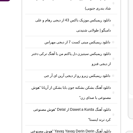
شاد بندری جنوبی)
دانلود ریمیکس موزیک باکس 43 از دیجی رهام و علی
دامیگو | طولانی شنیدنی
دانلود ریمیکس مینی کست 7 از دیجی مهراس
دانلود ریمیکس سیتیزن دل پاکتم من با آهنگ ترکی دختر
از دیجی فنزو
دانلود ریمیکس زیرو رو از دیجی آرین ای آر جی
دانلود آهنگ بشکن بشکنه جون بابا بشکن از آریانا “هوش
مصنوعی با صدای زن”
دانلود آهنگ Dawet a Kurda از Delal “هوش مصنوعی
کرد ترند اینستا”
دانلود آهنگ Yavaş Yavaş Derin Derin “هوش مصنوعی