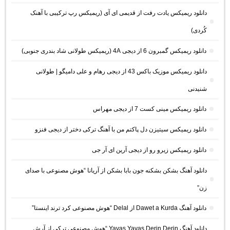
دانلود ریمیکس یادت رفت از قدیمی ای آی (ریمیکس رپ ترکیبی با آهنک
کُردی)
دانلود ریمیکس گمبرون 6 از دیجی 4A (ریمیکس طولانی شاد بندری جنوبی)
دانلود ریمیکس موزیک باکس 43 از دیجی رهام و علی دامیگو | طولانی
شنیدنی
دانلود ریمیکس مینی کست 7 از دیجی مهراس
دانلود ریمیکس سیتیزن دل پاکتم من با آهنگ ترکی دختر از دیجی فنزو
دانلود ریمیکس زیرو رو از دیجی آرین ای آر جی
دانلود آهنگ بشکن بشکنه جون بابا بشکن از آریانا “هوش مصنوعی با صدای
زن”
دانلود آهنگ Dawet a Kurda از Delal “هوش مصنوعی کرد ترند اینستا”
دانلود آهنگ Yavaş Yavaş Derin Derin “هوش مصنوعی ترکی از آرش