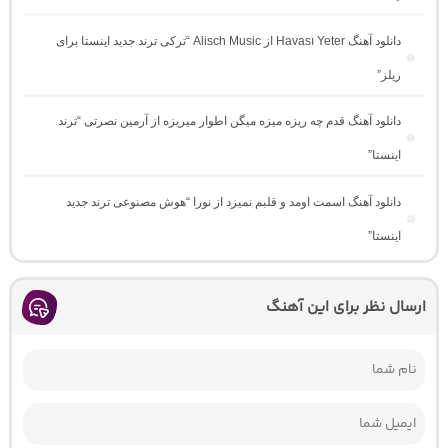
دانلود آهنگ Havası Yeter از Alisch Music “ترکی ترند جدید اینستا برای
ریلز”
دانلود آهنگ ﻗﺪم ﭼﻪ رﻳﺰه ﻣﻴﺰه ﻣﻴﮕﻦ اﻃﻮار ﻣﻴﺮﻳﺰه از آرمین نصرتی “ترند
اینستا”
دانلود آهنگ اسمت اومد و قلبم نمیزد از نورا “هوش مصنوعی ترند جدید
اینستا”
ارسال نظر برای این آهنگ