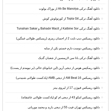
دانلود آهنگ ترکی Ah Be Manolya از بوراک بولوت
دانلود آهنگ ترکی Topla Git از کورتولوش کوش
دانلود آهنگ ترکی Kalbine Sor از Bahadır Macit و Tunahan Sakar
دانلود ریمیکس دیپ نایت 2 از احسان رمزی (ریمیکس طولانی غمگین)
دانلود ریمیکس دوست دارم خستم نکن از سایه
دانلود آهنگ ترکی بانا سن لازیمسین از شعبان گدیک
دانلود ریمکیس هوس از دیجی آرین (این خیابونای خالی (بر نیومدم از پست))
دانلود ریمیکس AM Beat 16 از دیجی AMB (پادکست طولانی شنیدنی)
دانلود ریمیکس فیوژن 17 از لیروی بیتز
دانلود ریمیکس امکو 43 از دیجی ام کو (پادکست طولانی عاشقانه)
دانلود ریمیکس تهران فیت 55 از دیجی باربد و محمد موریانی