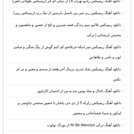
دانلود آهنگ ریمیکس رادیو تهران 18 از دیجی ای فر (ریمیکس طولانی خفن)
دانلود آهنگ ریمیکس رپ سن بیر ناسیل یارسین از تیک رپ (ریمیکس رپی)
دانلود ریمیکس بلالیم بنیم زندگی قصه شیرین و تلخ از حصین و ماهسون و
محسن لرستانی | ترکی
دانلود آهنگ ریمیکس سر اینکه حرفاشو کم کنم گوش از بیگ شگی و سامی
لون و ناجی و طاهاس
دانلود آهنگ ریمیکس شاد بندری تریبال آخر هفته از سندی و معین و تی ام
بکس
دانلود آهنگ باحال و شاد بوس بده به من از احسان کاراموز
دانلود آهنگ ریمیکس زلزله 5 از دی جی یاشار با حضور محسن چاوشی و
اپیکور و سینا شعبانخانی و منصور
دانلود آهنگ ترکی Ah Be Manolya از بوراک بولوت