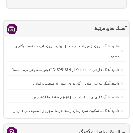
آهنگ های مرتبط
دانلود آهنگ بارون از میر احمد و ماهد | دوباره بارون بارید دستمه سیگار و
فندک
دانلود آهنگ خارجی Memories از DUORUSH “هوش مصنوعی ترند اینستا”
دانلود آهنگ تیغ تیز زمان از گاد پوری | دیس به ملتفت و فدایی
دانلود آهنگ عادی نی از عرشیاس | عزیزم عشق ما اشتباه بود
دانلود آهنگ به سکوت سرد زمان از محمدرضا شجریان | تصنیف بی همزبان
ارسال نظر برای این آهنگ