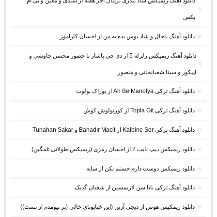
دانلود آهنگ ریمیکس شاد بندری تریبال آخر هفته از سندی و معین و تی ام
بکس
دانلود آهنگ باحال و شاد بوس بده به من از احسان کاراموز
دانلود آهنگ ریمیکس زلزله 5 از دی جی یاشار با حضور محسن چاوشی و
اپیکور و سینا شعبانخانی و منصور
دانلود آهنگ ترکی Ah Be Manolya از بوراک بولوت
دانلود آهنگ ترکی Topla Git از کورتولوش کوش
دانلود آهنگ ترکی Kalbine Sor از Bahadır Macit و Tunahan Sakar
دانلود ریمیکس دیپ نایت 2 از احسان رمزی (ریمیکس طولانی غمگین)
دانلود ریمیکس دوست دارم خستم نکن از سایه
دانلود آهنگ ترکی بانا سن لازیمسین از شعبان گدیک
دانلود ریمکیس هوس از دیجی آرین (این خیابونای خالی (بر نیومدم از پست))