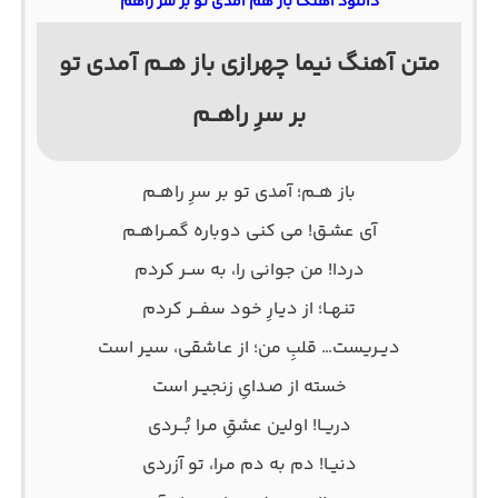
دانلود آهنگ باز هم آمدی تو بر سر راهم
متن آهنگ نیما چهرازی باز هــم آمدی تو
بر سرِ راهــم
باز هــم؛ آمدی تو بر سرِ راهــم
آی عشـق! می کنی دوباره گمــراهــم
دردا! من جوانی را، به ســر کردم
تنهــا؛ از دیـارِ خود سفـــر کردم
دیــریست… قلبِ من؛ از عـاشقی، سیـر است
خسته از صـدایِ زنجیــر است
دریــا! اولین عشقِ مـرا بُـــردی
دنیــا! دم به دم مـرا، تو آزردی