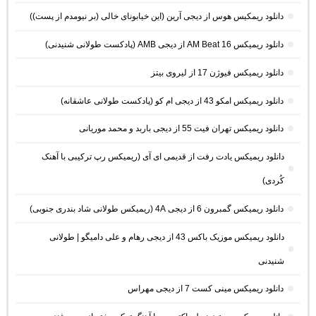
دانلود ریمکیس هوس از دیجی آرین (این خیابونای خالی (بر نیومدم از پست))
دانلود ریمیکس AM Beat 16 از دیجی AMB (پادکست طولانی شنیدنی)
دانلود ریمیکس فیوژن 17 از لیروی بیتز
دانلود ریمیکس امکو 43 از دیجی ام کو (پادکست طولانی عاشقانه)
دانلود ریمیکس تهران فیت 55 از دیجی باربد و محمد موریانی
دانلود ریمیکس یادت رفت از قدیمی ای آی (ریمیکس رپ ترکیبی با آهنک
کُردی)
دانلود ریمیکس گمبرون 6 از دیجی 4A (ریمیکس طولانی شاد بندری جنوبی)
دانلود ریمیکس موزیک باکس 43 از دیجی رهام و علی دامیگو | طولانی
شنیدنی
دانلود ریمیکس مینی کست 7 از دیجی مهراس