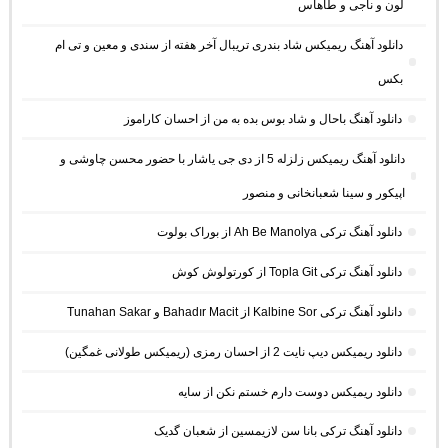
لون و ناجی و طاهاس
دانلود آهنگ ریمیکس شاد بندری تریبال آخر هفته از سندی و معین و تی ام
بکس
دانلود آهنگ باحال و شاد بوس بده به من از احسان کاراموز
دانلود آهنگ ریمیکس زلزله 5 از دی جی یاشار با حضور محسن چاوشی و
اپیکور و سینا شعبانخانی و منصور
دانلود آهنگ ترکی Ah Be Manolya از بوراک بولوت
دانلود آهنگ ترکی Topla Git از کورتولوش کوش
دانلود آهنگ ترکی Kalbine Sor از Bahadır Macit و Tunahan Sakar
دانلود ریمیکس دیپ نایت 2 از احسان رمزی (ریمیکس طولانی غمگین)
دانلود ریمیکس دوست دارم خستم نکن از سایه
دانلود آهنگ ترکی بانا سن لازیمسین از شعبان گدیک