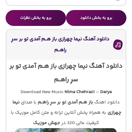
برو به بخش دانلود
برو به بخش نظرات
دانلود آهنگ نیما چهرازی باز هــم آمدی تو بر سرِ
راهــم
دانلود آهنگ نیما چهرازی باز هــم آمدی تو بر
سرِ راهــم
Download New Music
Nima Chehrazi
–
Darya
دانلود اهنگ
باز هــم آمدی تو بر سرِ راهــم
با صدای
نیما
چهرازی
به همراه پخش آنلاین ترانه و متن کامل موزیک با
کیفیت عالی 320 در
جهش موزیک