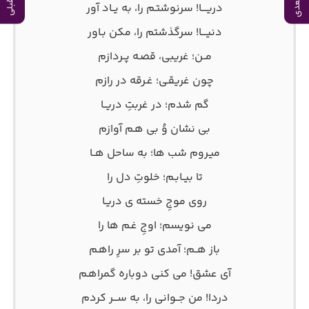
دریــــا! سرنوشتـم را، به یــاد آور
دنیــــا! سرگذشتم را، مکن بـاور
مــن؛ غریبی، قصـه پــردازم
چون غریقـی؛ غـرقه در رازم
گم شدم؛ در غربتِ دریــا
بی نشان وُ بی هـم آوازم
میـروم شب ها؛ به ساحل هــا
تا بیــابـم؛ خلوتِ دل را
روی موجِ خسته ی دریـا
می نویسم؛ اوجِ غـم ها را
باز هــم؛ آمدی تو بر سرِ راهـم
آی عشق! می کنی دوباره گمراهـم
دردا! من جــوانی را، به ســـر کردم