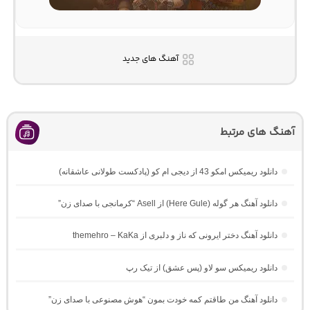
آهنگ های جدید
آهنگ های مرتبط
دانلود ریمیکس امکو 43 از دیجی ام کو (پادکست طولانی عاشقانه)
دانلود آهنگ هر گوله (Here Gule) از Asell “کرمانجی با صدای زن”
دانلود آهنگ دختر ایرونی که ناز و دلبری از themehro – KaKa
دانلود ریمیکس سو لاو (پس عشق) از تیک رپ
دانلود آهنگ من طاقتم کمه خودت بمون “هوش مصنوعی با صدای زن”