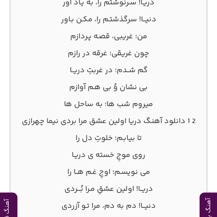
دریـا! سـرنوشتم را، به یـاد آور
دنیـــا! سرگذشتـم را، مکـن بـاور
من؛ غریبی، قصـه پـردازم
چون غریقی؛ غرقه در رازم
گم شــدم؛ در غربتِ دریــا
بی نشان وُ بی هـم آوازم
میروم شب ها؛ به ساحل ها
2 1 دانلود آهنگ دریا اولین عشق مرا بردی نیما چهرازی
تا بیـابـم؛ خلوتِ دل را
روی موجِ خسته ی دریـا
می نویسـم؛ اوجِ غـم هــا را
دریــا! اولین عشقِ مـرا بُـــردی
آهنگ بعدی
آهنگ قبلی
دنیـــا! دم به دم، مرا تـو آزردی