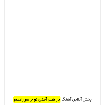
پخش آنلاین آهنگ
باز هــم آمدی تو بر سرِ راهــم