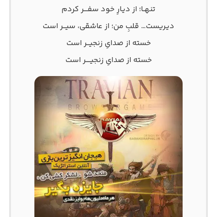
تنهــا؛ از دیـارِ خود سفــــر کردم
دیـریست… قلبِ من؛ از عاشقی، سیـــر است
خسته از صدایِ زنجیـــر است
خسته از صدایِ زنجیـــــر است