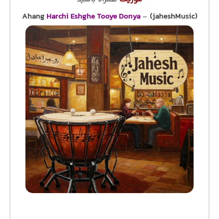
Ahang
Harchi Eshghe Tooye Donya
–
(jaheshMusic)