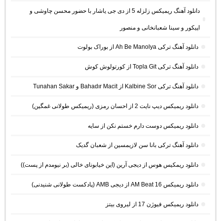
دانلود آهنگ ریمیکس زلزله 5 از دی جی یاشار با حضور محسن چاوشی و
اپیکور و سینا شعبانخانی و منصور
دانلود آهنگ ترکی Ah Be Manolya از بوراک بولوت
دانلود آهنگ ترکی Topla Git از کورتولوش کوش
دانلود آهنگ ترکی Kalbine Sor از Bahadır Macit و Tunahan Sakar
دانلود ریمیکس دیپ نایت 2 از احسان رمزی (ریمیکس طولانی غمگین)
دانلود ریمیکس دوست دارم خستم نکن از سایه
دانلود آهنگ ترکی بانا سن لازیمسین از شعبان گدیک
دانلود ریمکیس هوس از دیجی آرین (این خیابونای خالی (بر نیومدم از پست))
دانلود ریمیکس AM Beat 16 از دیجی AMB (پادکست طولانی شنیدنی)
دانلود ریمیکس فیوژن 17 از لیروی بیتز