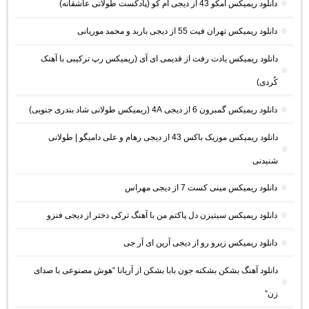
دانلود ریمیکس امکو 43 از دیجی ام کو (پادکست طولانی عاشقانه)
دانلود ریمیکس تهران فیت 55 از دیجی باربد و محمد موریانی
دانلود ریمیکس یادت رفت از قدیمی ای آی (ریمیکس رپ ترکیبی با آهنک
کُردی)
دانلود ریمیکس گمبرون 6 از دیجی 4A (ریمیکس طولانی شاد بندری جنوبی)
دانلود ریمیکس موزیک باکس 43 از دیجی رهام و علی دامیگو | طولانی
شنیدنی
دانلود ریمیکس مینی کست 7 از دیجی مهراس
دانلود ریمیکس سیتیزن دل پاکتم من با آهنگ ترکی دختر از دیجی فنزو
دانلود ریمیکس زیرو رو از دیجی آرین ای آر جی
دانلود آهنگ بشکن بشکنه جون بابا بشکن از آریانا “هوش مصنوعی با صدای
زن”