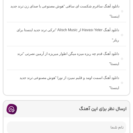
دانلود آهنگ ساغرم شکست ای ساقی “هوش مصنوعی با صدای زن ترند جدید
اینستا”
دانلود آهنگ Havası Yeter از Alisch Music “ترکی ترند جدید اینستا برای
ریلز”
دانلود آهنگ ﻗﺪم ﭼﻪ رﻳﺰه ﻣﻴﺰه ﻣﻴﮕﻦ اﻃﻮار ﻣﻴﺮﻳﺰه از آرمین نصرتی “ترند
اینستا”
دانلود آهنگ اسمت اومد و قلبم نمیزد از نورا “هوش مصنوعی ترند جدید
اینستا”
ارسال نظر برای این آهنگ